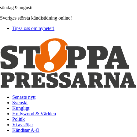
söndag 9 augusti
Sveriges största kändistidning online!
Tipsa oss om nyheter!
Senaste nytt
Svenskt
Kungligt
Hollywood & Världen
Politik
Vi avslöjar
Kändisar A-Ö