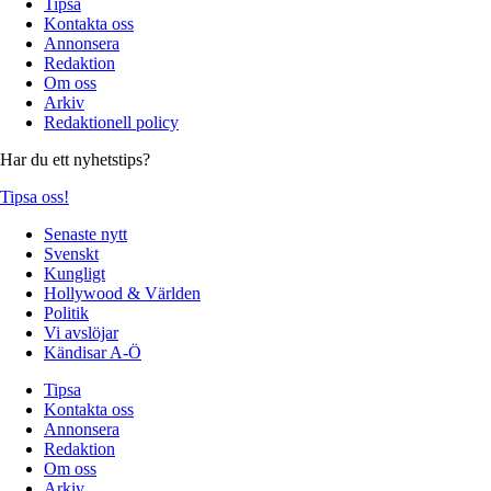
Tipsa
Kontakta oss
Annonsera
Redaktion
Om oss
Arkiv
Redaktionell policy
Har du ett nyhetstips?
Tipsa oss!
Senaste nytt
Svenskt
Kungligt
Hollywood & Världen
Politik
Vi avslöjar
Kändisar A-Ö
Tipsa
Kontakta oss
Annonsera
Redaktion
Om oss
Arkiv