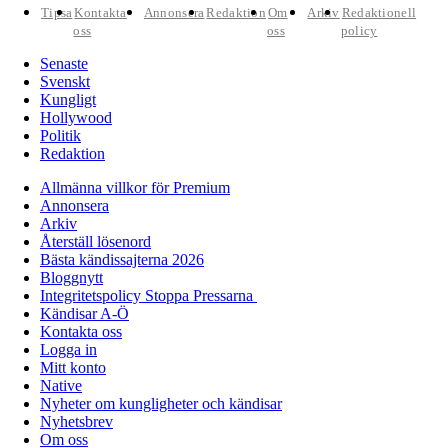
Tipsa
Kontakta
Annonsera
Redaktion
Om
Arkiv
Redaktionell
oss
oss
policy
Senaste
Svenskt
Kungligt
Hollywood
Politik
Redaktion
Allmänna villkor för Premium
Annonsera
Arkiv
Återställ lösenord
Bästa kändissajterna 2026
Bloggnytt
Integritetspolicy Stoppa Pressarna
Kändisar A-Ö
Kontakta oss
Logga in
Mitt konto
Native
Nyheter om kungligheter och kändisar
Nyhetsbrev
Om oss