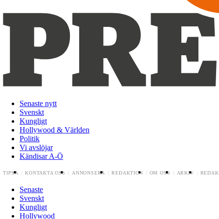
Senaste nytt
Svenskt
Kungligt
Hollywood & Världen
Politik
Vi avslöjar
Kändisar A-Ö
TIPSA
KONTAKTA OSS
ANNONSERA
REDAKTION
OM OSS
ARKIV
REDAK
Senaste
Svenskt
Kungligt
Hollywood