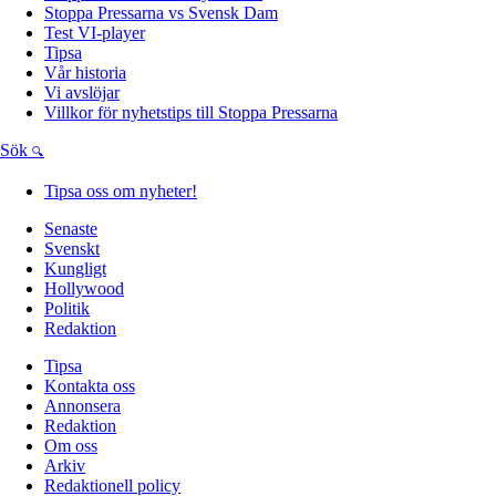
Stoppa Pressarna vs Svensk Dam
Test VI-player
Tipsa
Vår historia
Vi avslöjar
Villkor för nyhetstips till Stoppa Pressarna
Sök
Tipsa oss om nyheter!
Senaste
Svenskt
Kungligt
Hollywood
Politik
Redaktion
Tipsa
Kontakta oss
Annonsera
Redaktion
Om oss
Arkiv
Redaktionell policy