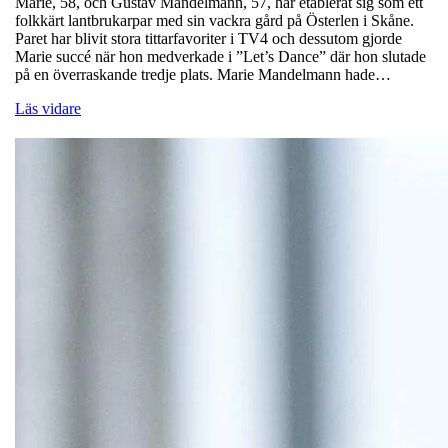
Marie, 58, och Gustav Mandelmann, 57, har etablerat sig som ett
folkkärt lantbrukarpar med sin vackra gård på Österlen i Skåne.
Paret har blivit stora tittarfavoriter i TV4 och dessutom gjorde
Marie succé när hon medverkade i ”Let’s Dance” där hon slutade
på en överraskande tredje plats. Marie Mandelmann hade…
Läs vidare