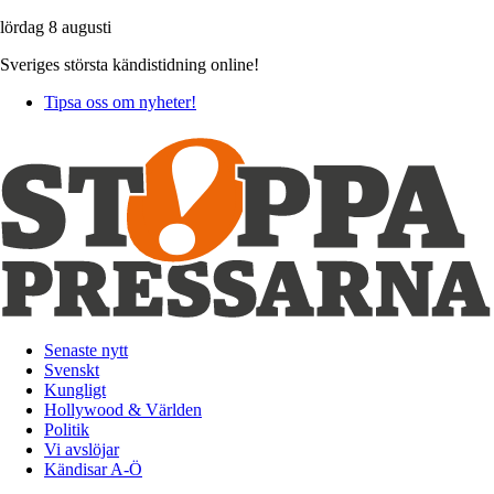
lördag 8 augusti
Sveriges största kändistidning online!
Tipsa oss om nyheter!
Senaste nytt
Svenskt
Kungligt
Hollywood & Världen
Politik
Vi avslöjar
Kändisar A-Ö