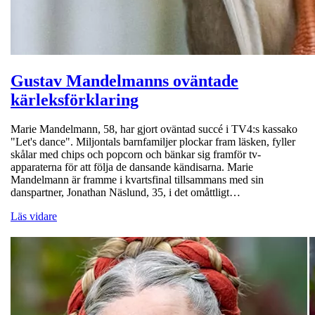
Gustav Mandelmanns oväntade
kärleksförklaring
Marie Mandelmann, 58, har gjort oväntad succé i TV4:s kassako
"Let's dance". Miljontals barnfamiljer plockar fram läsken, fyller
skålar med chips och popcorn och bänkar sig framför tv-
apparaterna för att följa de dansande kändisarna. Marie
Mandelmann är framme i kvartsfinal tillsammans med sin
danspartner, Jonathan Näslund, 35, i det omåttligt…
Läs vidare