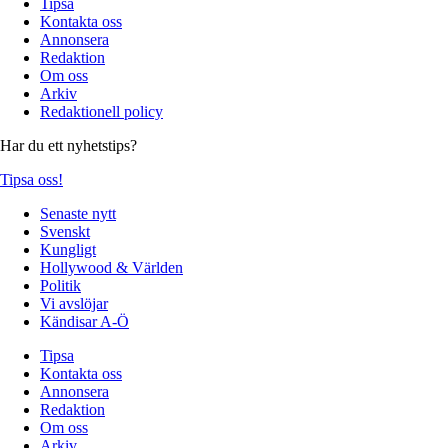
Tipsa
Kontakta oss
Annonsera
Redaktion
Om oss
Arkiv
Redaktionell policy
Har du ett nyhetstips?
Tipsa oss!
Senaste nytt
Svenskt
Kungligt
Hollywood & Världen
Politik
Vi avslöjar
Kändisar A-Ö
Tipsa
Kontakta oss
Annonsera
Redaktion
Om oss
Arkiv