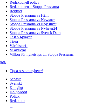
Redaktionell policy
Redaktionen – Stoppa Pressarna
Register
Stoppa Pressarna vs Hänt
Stoppa Pressarna vs Newsner
Stoppa Pressarna vs Nöjeslivet
Stoppa Pressarna vs Nyheter24
Stoppa Pressarna vs Svensk Dam
Test VI-player
Tipsa
Vår historia
Vi avslöjar
Villkor för nyhetstips till Stoppa Pressarna
Sök
Tipsa oss om nyheter!
Senaste
Svenskt
Kungligt
Hollywood
Politik
Redaktion