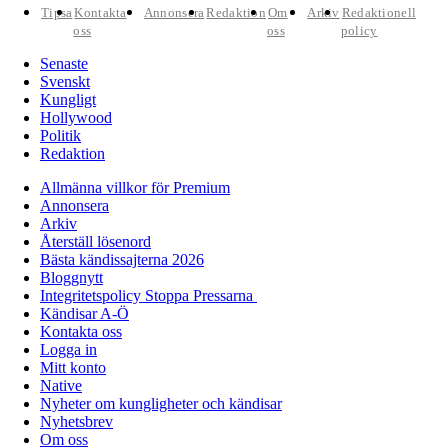
Tipsa
Kontakta
Annonsera
Redaktion
Om
Arkiv
Redaktionell
oss
oss
policy
Senaste
Svenskt
Kungligt
Hollywood
Politik
Redaktion
Allmänna villkor för Premium
Annonsera
Arkiv
Återställ lösenord
Bästa kändissajterna 2026
Bloggnytt
Integritetspolicy Stoppa Pressarna
Kändisar A-Ö
Kontakta oss
Logga in
Mitt konto
Native
Nyheter om kungligheter och kändisar
Nyhetsbrev
Om oss