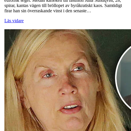
euforisk seger. Medan kärleken till fästmön Julia Sundqvist, 28,
spirar, kantas vägen till bröllopet av byråkratiskt kaos. Samtidigt
firar han sin överraskande vinst i den senaste…
Läs vidare