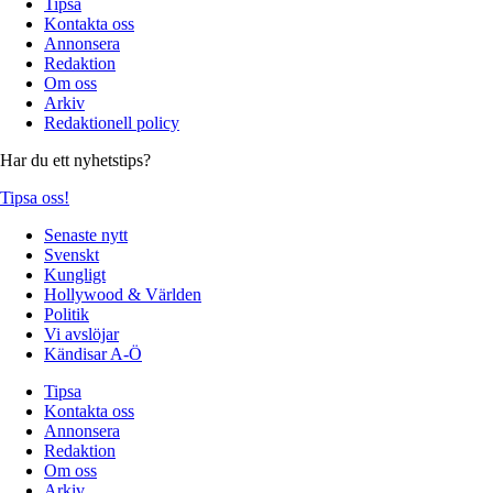
Tipsa
Kontakta oss
Annonsera
Redaktion
Om oss
Arkiv
Redaktionell policy
Har du ett nyhetstips?
Tipsa oss!
Senaste nytt
Svenskt
Kungligt
Hollywood & Världen
Politik
Vi avslöjar
Kändisar A-Ö
Tipsa
Kontakta oss
Annonsera
Redaktion
Om oss
Arkiv