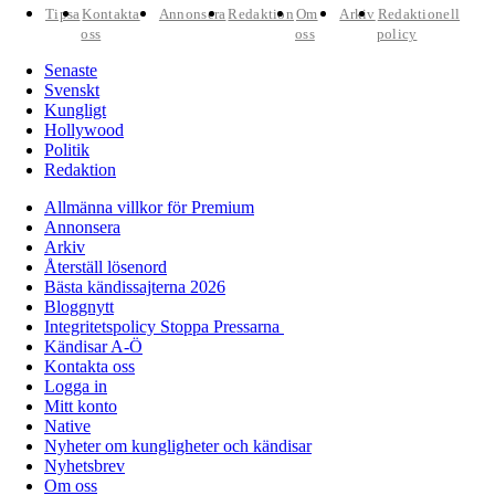
Tipsa
Kontakta
Annonsera
Redaktion
Om
Arkiv
Redaktionell
oss
oss
policy
Senaste
Svenskt
Kungligt
Hollywood
Politik
Redaktion
Allmänna villkor för Premium
Annonsera
Arkiv
Återställ lösenord
Bästa kändissajterna 2026
Bloggnytt
Integritetspolicy Stoppa Pressarna
Kändisar A-Ö
Kontakta oss
Logga in
Mitt konto
Native
Nyheter om kungligheter och kändisar
Nyhetsbrev
Om oss