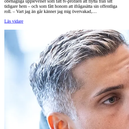
obehagliga upplevelser som fått tv-profilen att flytta från sitt
tidigare hem – och som fått honom att ifrågasätta sin offentliga
roll. – Vart jag än går känner jag mig övervakad,…
Läs vidare