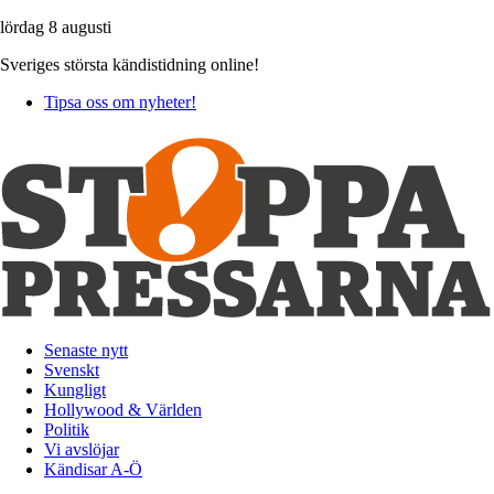
lördag 8 augusti
Sveriges största kändistidning online!
Tipsa oss om nyheter!
Senaste nytt
Svenskt
Kungligt
Hollywood & Världen
Politik
Vi avslöjar
Kändisar A-Ö