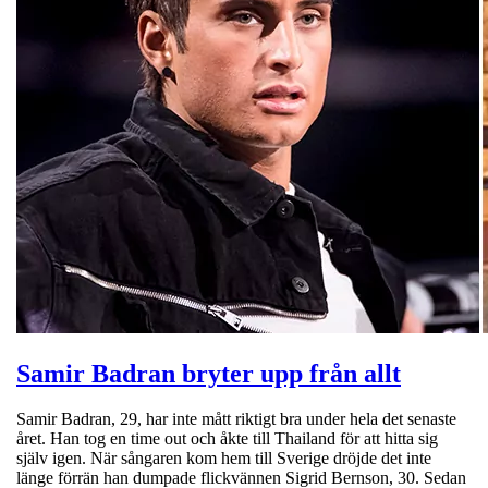
Samir Badran bryter upp från allt
Samir Badran, 29, har inte mått riktigt bra under hela det senaste
året. Han tog en time out och åkte till Thailand för att hitta sig
själv igen. När sångaren kom hem till Sverige dröjde det inte
länge förrän han dumpade flickvännen Sigrid Bernson, 30. Sedan