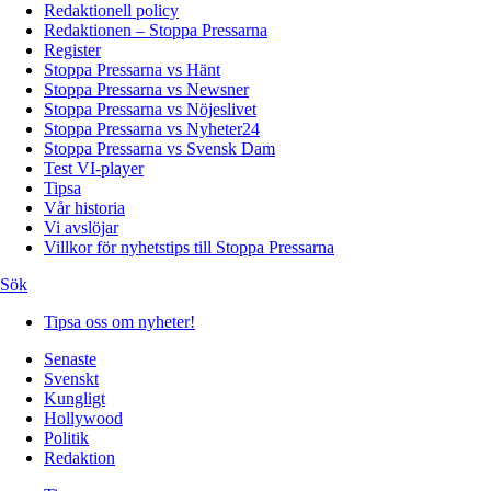
Redaktionell policy
Redaktionen – Stoppa Pressarna
Register
Stoppa Pressarna vs Hänt
Stoppa Pressarna vs Newsner
Stoppa Pressarna vs Nöjeslivet
Stoppa Pressarna vs Nyheter24
Stoppa Pressarna vs Svensk Dam
Test VI-player
Tipsa
Vår historia
Vi avslöjar
Villkor för nyhetstips till Stoppa Pressarna
Sök
Tipsa oss om nyheter!
Senaste
Svenskt
Kungligt
Hollywood
Politik
Redaktion