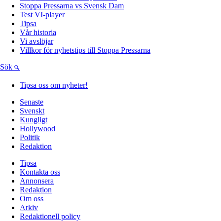
Stoppa Pressarna vs Svensk Dam
Test VI-player
Tipsa
Vår historia
Vi avslöjar
Villkor för nyhetstips till Stoppa Pressarna
Sök
Tipsa oss om nyheter!
Senaste
Svenskt
Kungligt
Hollywood
Politik
Redaktion
Tipsa
Kontakta oss
Annonsera
Redaktion
Om oss
Arkiv
Redaktionell policy