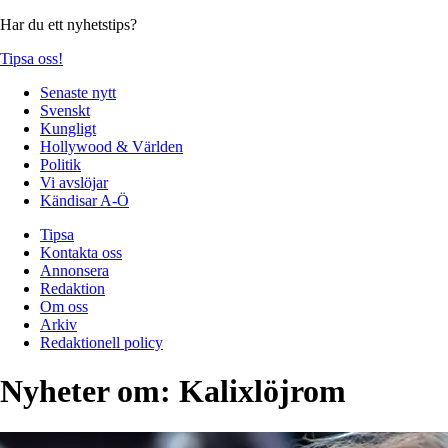
Har du ett nyhetstips?
Tipsa oss!
Senaste nytt
Svenskt
Kungligt
Hollywood & Världen
Politik
Vi avslöjar
Kändisar A-Ö
Tipsa
Kontakta oss
Annonsera
Redaktion
Om oss
Arkiv
Redaktionell policy
Nyheter om:
Kalixlöjrom