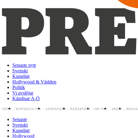
Senaste nytt
Svenskt
Kungligt
Hollywood & Världen
Politik
Vi avslöjar
Kändisar A-Ö
TIPSA
KONTAKTA OSS
ANNONSERA
REDAKTION
OM OSS
ARKIV
REDAK
Senaste
Svenskt
Kungligt
Hollywood