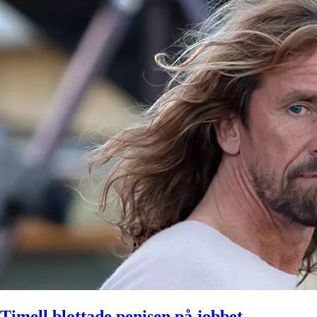
Timell blottade penisen på jobbet