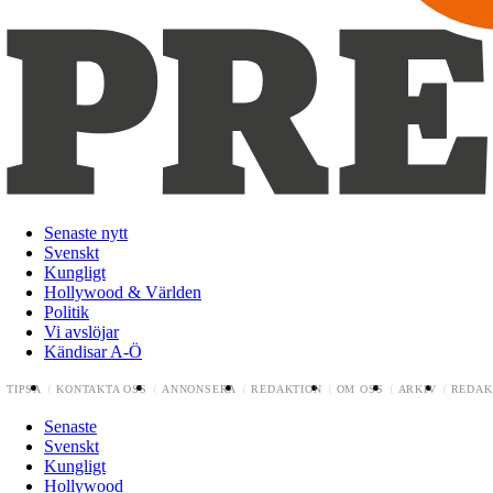
Senaste nytt
Svenskt
Kungligt
Hollywood & Världen
Politik
Vi avslöjar
Kändisar A-Ö
TIPSA
KONTAKTA OSS
ANNONSERA
REDAKTION
OM OSS
ARKIV
REDAK
Senaste
Svenskt
Kungligt
Hollywood