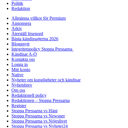
Politik
Redaktion
Allmänna villkor för Premium
Annonsera
Arkiv
Återställ lösenord
Bästa kändissajterna 2026
Bloggnytt
Integritetspolicy Stoppa Pressarna
Kändisar A-Ö
Kontakta oss
Logga in
Mitt konto
Native
Nyheter om kungligheter och kändisar
Nyhetsbrev
Om oss
Redaktionell policy
Redaktionen – Stoppa Pressarna
Register
Stoppa Pressarna vs Hänt
Stoppa Pressarna vs Newsner
Stoppa Pressarna vs Nöjeslivet
Stoppa Pressarna vs Nyheter24