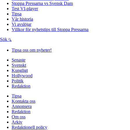
Stoppa Pressarna vs Svensk Dam
Test VI-player
Tipsa
Vår historia
Vi avslöjar
Villkor för nyhetstips till Stoppa Pressarna
Sök
Tipsa oss om nyheter!
Senaste
Svenskt
Kungligt
Hollywood
Politik
Redaktion
Tipsa
Kontakta oss
Annonsera
Redaktion
Om oss
Arkiv
Redaktionell policy