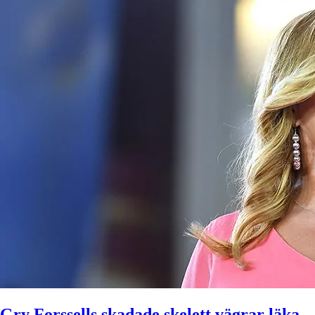
Gry Forssells skadade skelett vägrar läka