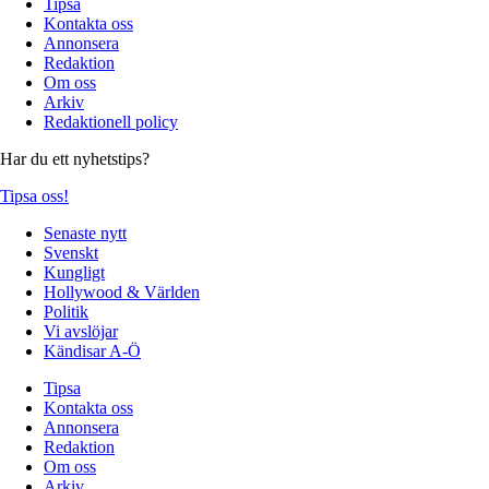
Tipsa
Kontakta oss
Annonsera
Redaktion
Om oss
Arkiv
Redaktionell policy
Har du ett nyhetstips?
Tipsa oss!
Senaste nytt
Svenskt
Kungligt
Hollywood & Världen
Politik
Vi avslöjar
Kändisar A-Ö
Tipsa
Kontakta oss
Annonsera
Redaktion
Om oss
Arkiv