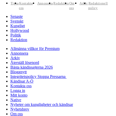
Tipsa
Kontakta
Annonsera
Redaktion
Om
Arkiv
Redaktionell
oss
oss
policy
Senaste
Svenskt
Kungligt
Hollywood
Politik
Redaktion
Allmänna villkor för Premium
Annonsera
Arkiv
Återställ lösenord
Bästa kändissajterna 2026
Bloggnytt
Integritetspolicy Stoppa Pressarna
Kändisar A-Ö
Kontakta oss
Logga in
Mitt konto
Native
Nyheter om kungligheter och kändisar
Nyhetsbrev
Om oss