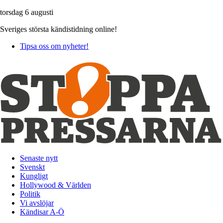
torsdag 6 augusti
Sveriges största kändistidning online!
Tipsa oss om nyheter!
Senaste nytt
Svenskt
Kungligt
Hollywood & Världen
Politik
Vi avslöjar
Kändisar A-Ö