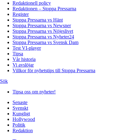
Redaktionell policy
Redaktionen – Stoppa Pressarna
Register
Stoppa Pressarna vs Hänt
Stoppa Pressarna vs Newsner
Stoppa Pressarna vs Nöjeslivet
Stoppa Pressarna vs Nyheter24
Stoppa Pressarna vs Svensk Dam
Test VI-player
Tipsa
Vår historia
Vi avslöjar
Villkor för nyhetstips till Stoppa Pressarna
Sök
Tipsa oss om nyheter!
Senaste
Svenskt
Kungligt
Hollywood
Politik
Redaktion