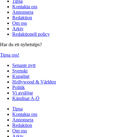
Tipsa
Kontakta oss
Annonsera
Redaktion
Om oss
Arkiv
Redaktionell policy
Har du ett nyhetstips?
Tipsa oss!
Senaste nytt
Svenskt
Kungligt
Hollywood & Världen
Politik
Vi avslöjar
Kändisar A-Ö
Tipsa
Kontakta oss
Annonsera
Redaktion
Om oss
Arkiv