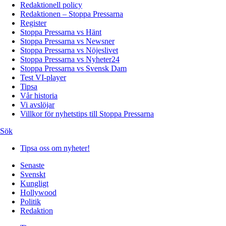
Redaktionell policy
Redaktionen – Stoppa Pressarna
Register
Stoppa Pressarna vs Hänt
Stoppa Pressarna vs Newsner
Stoppa Pressarna vs Nöjeslivet
Stoppa Pressarna vs Nyheter24
Stoppa Pressarna vs Svensk Dam
Test VI-player
Tipsa
Vår historia
Vi avslöjar
Villkor för nyhetstips till Stoppa Pressarna
Sök
Tipsa oss om nyheter!
Senaste
Svenskt
Kungligt
Hollywood
Politik
Redaktion