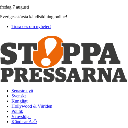
fredag 7 augusti
Sveriges största kändistidning online!
Tipsa oss om nyheter!
Senaste nytt
Svenskt
Kungligt
Hollywood & Världen
Politik
Vi avslöjar
Kändisar A-Ö