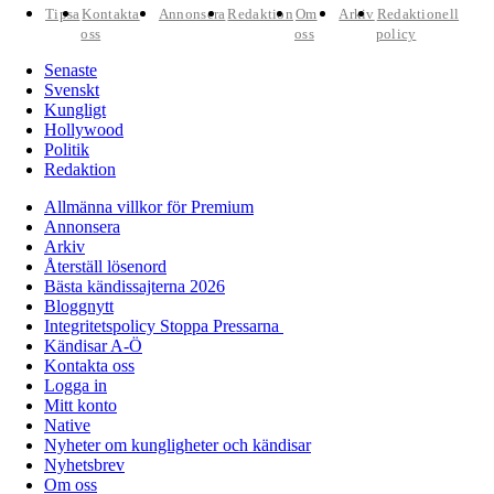
Tipsa
Kontakta
Annonsera
Redaktion
Om
Arkiv
Redaktionell
oss
oss
policy
Senaste
Svenskt
Kungligt
Hollywood
Politik
Redaktion
Allmänna villkor för Premium
Annonsera
Arkiv
Återställ lösenord
Bästa kändissajterna 2026
Bloggnytt
Integritetspolicy Stoppa Pressarna
Kändisar A-Ö
Kontakta oss
Logga in
Mitt konto
Native
Nyheter om kungligheter och kändisar
Nyhetsbrev
Om oss