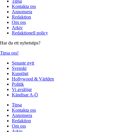
Tipsa
Kontakta oss
Annonsera
Redaktion
Om oss
Arkiv
Redaktionell policy
Har du ett nyhetstips?
Tipsa oss!
Senaste nytt
Svenskt
Kungligt
Hollywood & Världen
Politik
Vi avslöjar
Kändisar A-Ö
Tipsa
Kontakta oss
Annonsera
Redaktion
Om oss
Arkiv