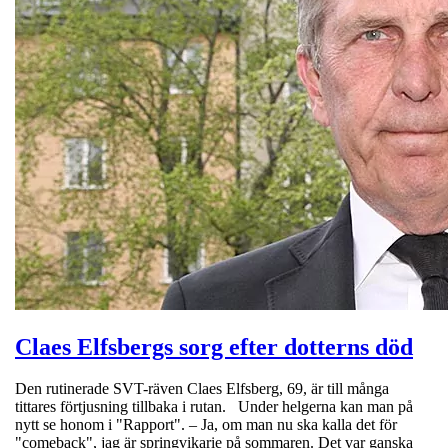
Claes Elfsbergs sorg efter dotterns död
Den rutinerade SVT-räven Claes Elfsberg, 69, är till många
tittares förtjusning tillbaka i rutan. Under helgerna kan man på
nytt se honom i "Rapport". – Ja, om man nu ska kalla det för
"comeback", jag är springvikarie på sommaren. Det var ganska