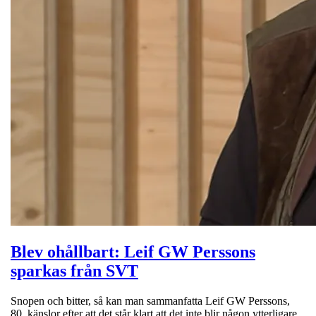
Blev ohållbart: Leif GW Perssons
sparkas från SVT
Snopen och bitter, så kan man sammanfatta Leif GW Perssons,
80, känslor efter att det står klart att det inte blir någon ytterligare