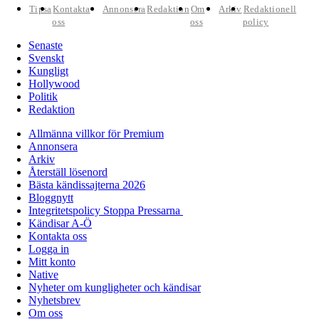
Tipsa
Kontakta
Annonsera
Redaktion
Om
Arkiv
Redaktionell
oss
oss
policy
Senaste
Svenskt
Kungligt
Hollywood
Politik
Redaktion
Allmänna villkor för Premium
Annonsera
Arkiv
Återställ lösenord
Bästa kändissajterna 2026
Bloggnytt
Integritetspolicy Stoppa Pressarna
Kändisar A-Ö
Kontakta oss
Logga in
Mitt konto
Native
Nyheter om kungligheter och kändisar
Nyhetsbrev
Om oss