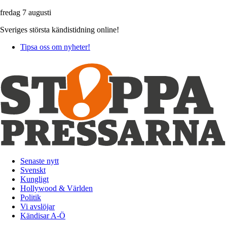
fredag 7 augusti
Sveriges största kändistidning online!
Tipsa oss om nyheter!
Senaste nytt
Svenskt
Kungligt
Hollywood & Världen
Politik
Vi avslöjar
Kändisar A-Ö