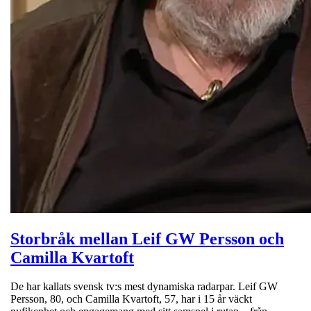
Storbråk mellan Leif GW Persson och
Camilla Kvartoft
De har kallats svensk tv:s mest dynamiska radarpar. Leif GW
Persson, 80, och Camilla Kvartoft, 57, har i 15 år väckt