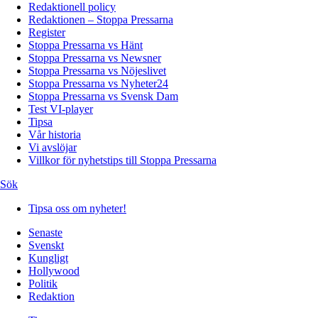
Redaktionell policy
Redaktionen – Stoppa Pressarna
Register
Stoppa Pressarna vs Hänt
Stoppa Pressarna vs Newsner
Stoppa Pressarna vs Nöjeslivet
Stoppa Pressarna vs Nyheter24
Stoppa Pressarna vs Svensk Dam
Test VI-player
Tipsa
Vår historia
Vi avslöjar
Villkor för nyhetstips till Stoppa Pressarna
Sök
Tipsa oss om nyheter!
Senaste
Svenskt
Kungligt
Hollywood
Politik
Redaktion