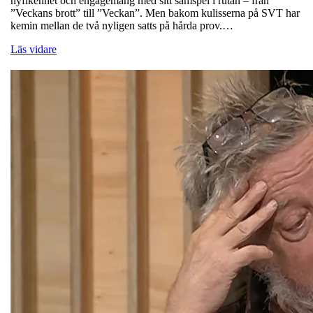
nyfikenhet och engagemang med sitt samspel i rutan – från
”Veckans brott” till ”Veckan”. Men bakom kulisserna på SVT har
kemin mellan de två nyligen satts på hårda prov.…
Läs vidare