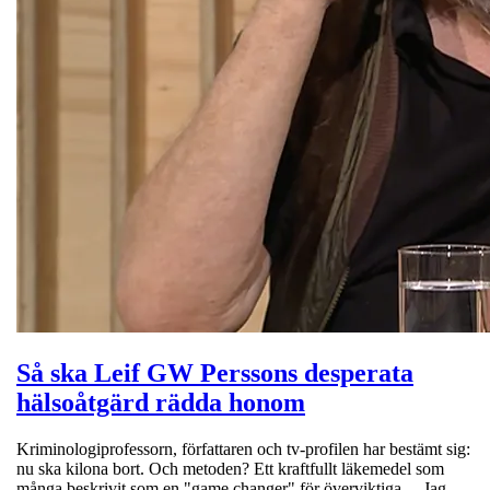
Så ska Leif GW Perssons desperata
hälsoåtgärd rädda honom
Kriminologiprofessorn, författaren och tv-profilen har bestämt sig:
nu ska kilona bort. Och metoden? Ett kraftfullt läkemedel som
många beskrivit som en "game changer" för överviktiga. – Jag