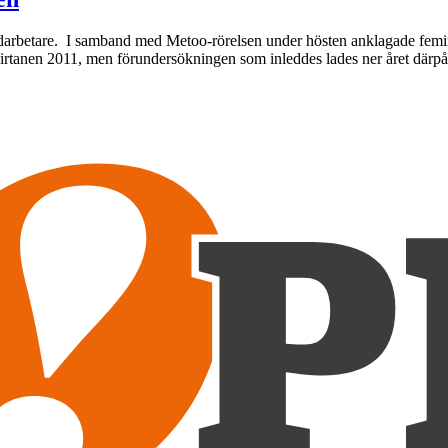
edarbetare. I samband med Metoo-rörelsen under hösten anklagade femin
 Virtanen 2011, men förundersökningen som inleddes lades ner året där