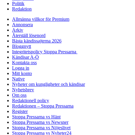
Politik
Redaktion
Allmänna villkor för Premium
Annonsera
Arkiv
Återställ lösenord
Bästa kändissajterna 2026
Bloggnytt
Integritetspolicy Stoppa Pressarna
Kändisar A-Ö
Kontakta oss
Logga in
Mitt konto
Native
Nyheter om kungligheter och kändisar
Nyhetsbrev
Om oss
Redaktionell policy
Redaktionen – Stoppa Pressarna
Register
Stoppa Pressarna vs Hänt
Stoppa Pressarna vs Newsner
Stoppa Pressarna vs Nöjeslivet
Stoppa Pressarna vs Nyheter24