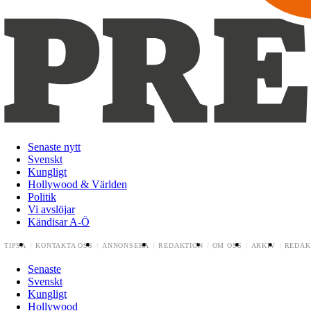
Senaste nytt
Svenskt
Kungligt
Hollywood & Världen
Politik
Vi avslöjar
Kändisar A-Ö
TIPSA
KONTAKTA OSS
ANNONSERA
REDAKTION
OM OSS
ARKIV
REDAK
Senaste
Svenskt
Kungligt
Hollywood