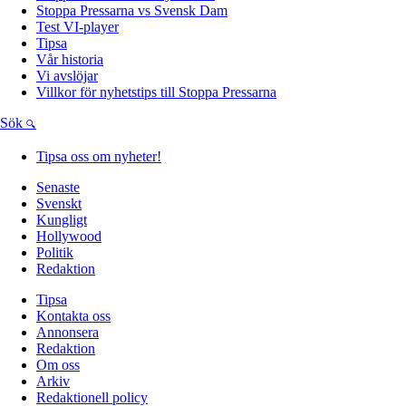
Stoppa Pressarna vs Svensk Dam
Test VI-player
Tipsa
Vår historia
Vi avslöjar
Villkor för nyhetstips till Stoppa Pressarna
Sök
Tipsa oss om nyheter!
Senaste
Svenskt
Kungligt
Hollywood
Politik
Redaktion
Tipsa
Kontakta oss
Annonsera
Redaktion
Om oss
Arkiv
Redaktionell policy