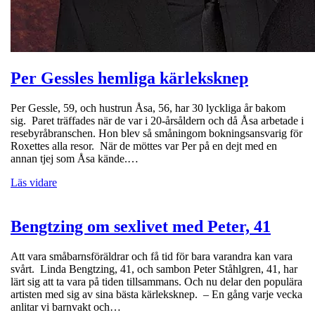
Per Gessles hemliga kärleksknep
Per Gessle, 59, och hustrun Åsa, 56, har 30 lyckliga år bakom
sig. Paret träffades när de var i 20-årsåldern och då Åsa arbetade i
resebyråbranschen. Hon blev så småningom bokningsansvarig för
Roxettes alla resor. När de möttes var Per på en dejt med en
annan tjej som Åsa kände.…
Läs vidare
Bengtzing om sexlivet med Peter, 41
Att vara småbarnsföräldrar och få tid för bara varandra kan vara
svårt. Linda Bengtzing, 41, och sambon Peter Ståhlgren, 41, har
lärt sig att ta vara på tiden tillsammans. Och nu delar den populära
artisten med sig av sina bästa kärleksknep. – En gång varje vecka
anlitar vi barnvakt och…