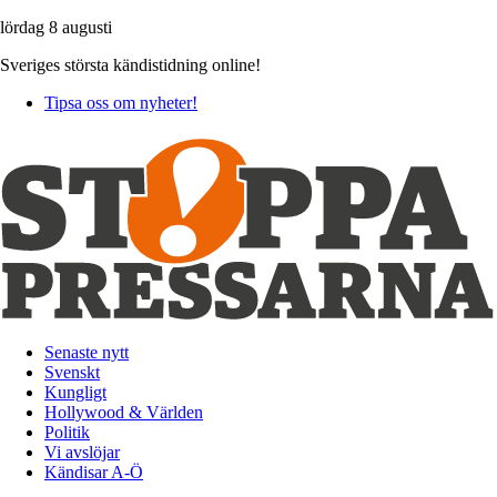
lördag 8 augusti
Sveriges största kändistidning online!
Tipsa oss om nyheter!
Senaste nytt
Svenskt
Kungligt
Hollywood & Världen
Politik
Vi avslöjar
Kändisar A-Ö