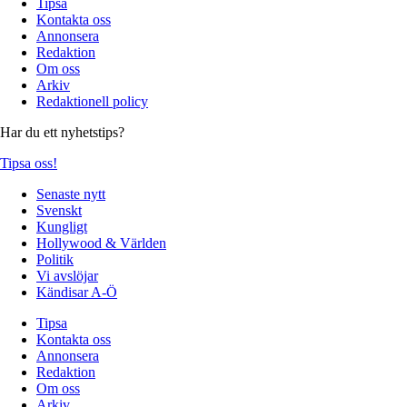
Tipsa
Kontakta oss
Annonsera
Redaktion
Om oss
Arkiv
Redaktionell policy
Har du ett nyhetstips?
Tipsa oss!
Senaste nytt
Svenskt
Kungligt
Hollywood & Världen
Politik
Vi avslöjar
Kändisar A-Ö
Tipsa
Kontakta oss
Annonsera
Redaktion
Om oss
Arkiv