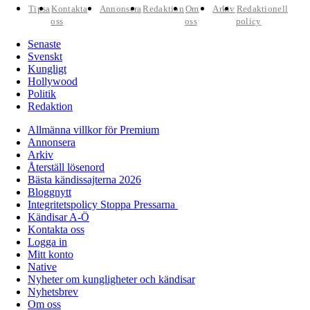
Tipsa
Kontakta
Annonsera
Redaktion
Om
Arkiv
Redaktionell
oss
oss
policy
Senaste
Svenskt
Kungligt
Hollywood
Politik
Redaktion
Allmänna villkor för Premium
Annonsera
Arkiv
Återställ lösenord
Bästa kändissajterna 2026
Bloggnytt
Integritetspolicy Stoppa Pressarna
Kändisar A-Ö
Kontakta oss
Logga in
Mitt konto
Native
Nyheter om kungligheter och kändisar
Nyhetsbrev
Om oss