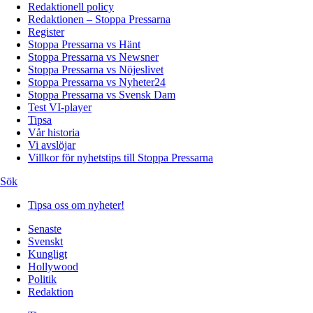
Redaktionell policy
Redaktionen – Stoppa Pressarna
Register
Stoppa Pressarna vs Hänt
Stoppa Pressarna vs Newsner
Stoppa Pressarna vs Nöjeslivet
Stoppa Pressarna vs Nyheter24
Stoppa Pressarna vs Svensk Dam
Test VI-player
Tipsa
Vår historia
Vi avslöjar
Villkor för nyhetstips till Stoppa Pressarna
Sök
Tipsa oss om nyheter!
Senaste
Svenskt
Kungligt
Hollywood
Politik
Redaktion