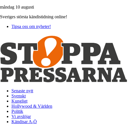
måndag 10 augusti
Sveriges största kändistidning online!
Tipsa oss om nyheter!
Senaste nytt
Svenskt
Kungligt
Hollywood & Världen
Politik
Vi avslöjar
Kändisar A-Ö