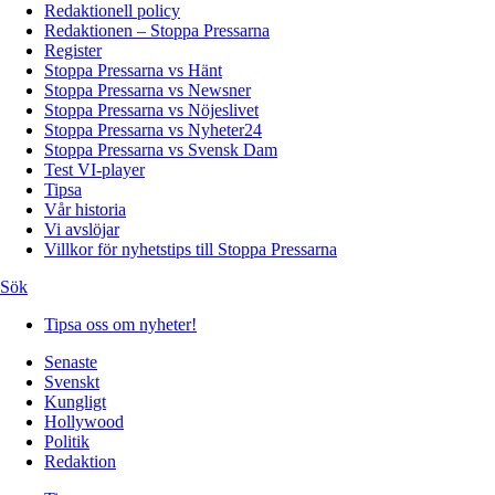
Redaktionell policy
Redaktionen – Stoppa Pressarna
Register
Stoppa Pressarna vs Hänt
Stoppa Pressarna vs Newsner
Stoppa Pressarna vs Nöjeslivet
Stoppa Pressarna vs Nyheter24
Stoppa Pressarna vs Svensk Dam
Test VI-player
Tipsa
Vår historia
Vi avslöjar
Villkor för nyhetstips till Stoppa Pressarna
Sök
Tipsa oss om nyheter!
Senaste
Svenskt
Kungligt
Hollywood
Politik
Redaktion