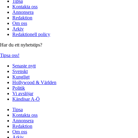
Tipsa
Kontakta oss
Annonsera
Redaktion
Om oss
Arkiv
Redaktionell policy
Har du ett nyhetstips?
Tipsa oss!
Senaste nytt
Svenskt
Kungligt
Hollywood & Världen
Politik
Vi avslöjar
Kändisar A-Ö
Tipsa
Kontakta oss
Annonsera
Redaktion
Om oss
Arkiv