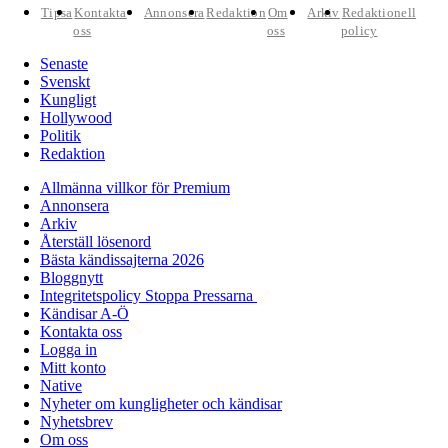
Tipsa
Kontakta
Annonsera
Redaktion
Om
Arkiv
Redaktionell
oss
oss
policy
Senaste
Svenskt
Kungligt
Hollywood
Politik
Redaktion
Allmänna villkor för Premium
Annonsera
Arkiv
Återställ lösenord
Bästa kändissajterna 2026
Bloggnytt
Integritetspolicy Stoppa Pressarna
Kändisar A-Ö
Kontakta oss
Logga in
Mitt konto
Native
Nyheter om kungligheter och kändisar
Nyhetsbrev
Om oss