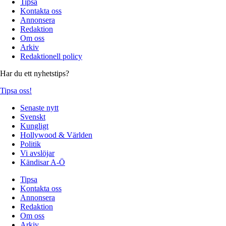
Tipsa
Kontakta oss
Annonsera
Redaktion
Om oss
Arkiv
Redaktionell policy
Har du ett nyhetstips?
Tipsa oss!
Senaste nytt
Svenskt
Kungligt
Hollywood & Världen
Politik
Vi avslöjar
Kändisar A-Ö
Tipsa
Kontakta oss
Annonsera
Redaktion
Om oss
Arkiv