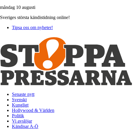
måndag 10 augusti
Sveriges största kändistidning online!
Tipsa oss om nyheter!
Senaste nytt
Svenskt
Kungligt
Hollywood & Världen
Politik
Vi avslöjar
Kändisar A-Ö