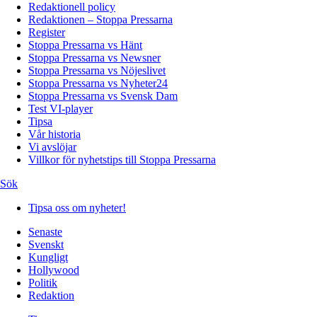
Redaktionell policy
Redaktionen – Stoppa Pressarna
Register
Stoppa Pressarna vs Hänt
Stoppa Pressarna vs Newsner
Stoppa Pressarna vs Nöjeslivet
Stoppa Pressarna vs Nyheter24
Stoppa Pressarna vs Svensk Dam
Test VI-player
Tipsa
Vår historia
Vi avslöjar
Villkor för nyhetstips till Stoppa Pressarna
Sök
Tipsa oss om nyheter!
Senaste
Svenskt
Kungligt
Hollywood
Politik
Redaktion