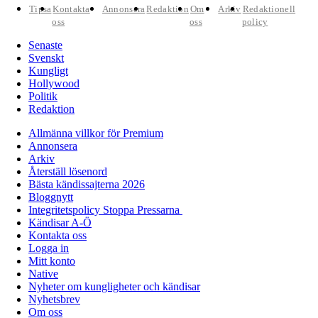
Tipsa
Kontakta
Annonsera
Redaktion
Om
Arkiv
Redaktionell
oss
oss
policy
Senaste
Svenskt
Kungligt
Hollywood
Politik
Redaktion
Allmänna villkor för Premium
Annonsera
Arkiv
Återställ lösenord
Bästa kändissajterna 2026
Bloggnytt
Integritetspolicy Stoppa Pressarna
Kändisar A-Ö
Kontakta oss
Logga in
Mitt konto
Native
Nyheter om kungligheter och kändisar
Nyhetsbrev
Om oss