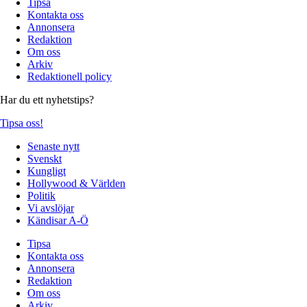
Tipsa
Kontakta oss
Annonsera
Redaktion
Om oss
Arkiv
Redaktionell policy
Har du ett nyhetstips?
Tipsa oss!
Senaste nytt
Svenskt
Kungligt
Hollywood & Världen
Politik
Vi avslöjar
Kändisar A-Ö
Tipsa
Kontakta oss
Annonsera
Redaktion
Om oss
Arkiv