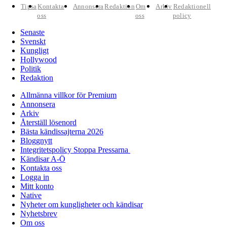
Tipsa
Kontakta
Annonsera
Redaktion
Om
Arkiv
Redaktionell
oss
oss
policy
Senaste
Svenskt
Kungligt
Hollywood
Politik
Redaktion
Allmänna villkor för Premium
Annonsera
Arkiv
Återställ lösenord
Bästa kändissajterna 2026
Bloggnytt
Integritetspolicy Stoppa Pressarna
Kändisar A-Ö
Kontakta oss
Logga in
Mitt konto
Native
Nyheter om kungligheter och kändisar
Nyhetsbrev
Om oss