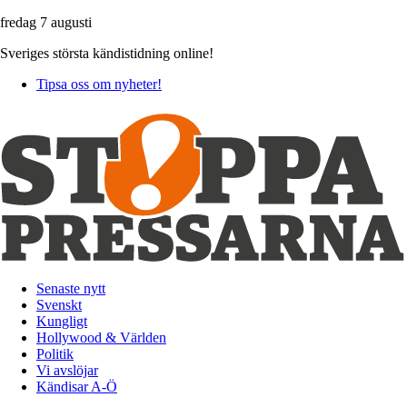
fredag 7 augusti
Sveriges största kändistidning online!
Tipsa oss om nyheter!
Senaste nytt
Svenskt
Kungligt
Hollywood & Världen
Politik
Vi avslöjar
Kändisar A-Ö