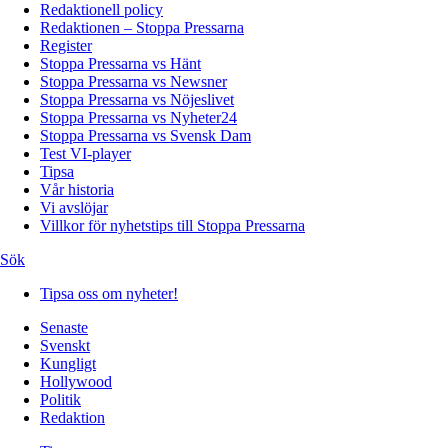
Redaktionell policy
Redaktionen – Stoppa Pressarna
Register
Stoppa Pressarna vs Hänt
Stoppa Pressarna vs Newsner
Stoppa Pressarna vs Nöjeslivet
Stoppa Pressarna vs Nyheter24
Stoppa Pressarna vs Svensk Dam
Test VI-player
Tipsa
Vår historia
Vi avslöjar
Villkor för nyhetstips till Stoppa Pressarna
Sök
Tipsa oss om nyheter!
Senaste
Svenskt
Kungligt
Hollywood
Politik
Redaktion