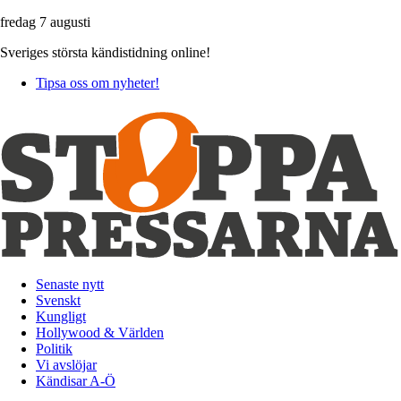
fredag 7 augusti
Sveriges största kändistidning online!
Tipsa oss om nyheter!
Senaste nytt
Svenskt
Kungligt
Hollywood & Världen
Politik
Vi avslöjar
Kändisar A-Ö