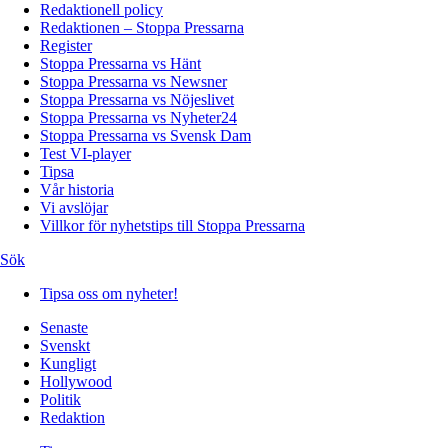
Redaktionell policy
Redaktionen – Stoppa Pressarna
Register
Stoppa Pressarna vs Hänt
Stoppa Pressarna vs Newsner
Stoppa Pressarna vs Nöjeslivet
Stoppa Pressarna vs Nyheter24
Stoppa Pressarna vs Svensk Dam
Test VI-player
Tipsa
Vår historia
Vi avslöjar
Villkor för nyhetstips till Stoppa Pressarna
Sök
Tipsa oss om nyheter!
Senaste
Svenskt
Kungligt
Hollywood
Politik
Redaktion