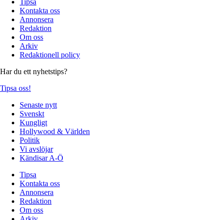
Tipsa
Kontakta oss
Annonsera
Redaktion
Om oss
Arkiv
Redaktionell policy
Har du ett nyhetstips?
Tipsa oss!
Senaste nytt
Svenskt
Kungligt
Hollywood & Världen
Politik
Vi avslöjar
Kändisar A-Ö
Tipsa
Kontakta oss
Annonsera
Redaktion
Om oss
Arkiv