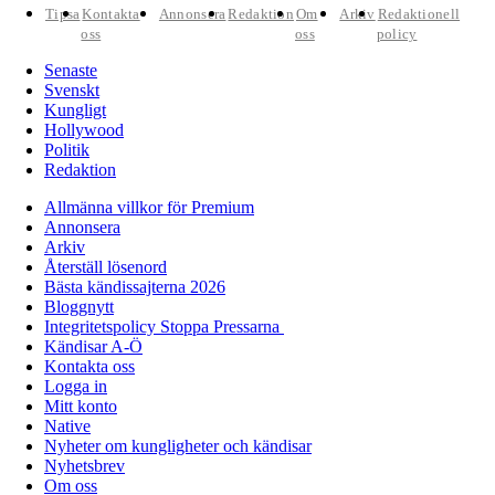
Tipsa
Kontakta
Annonsera
Redaktion
Om
Arkiv
Redaktionell
oss
oss
policy
Senaste
Svenskt
Kungligt
Hollywood
Politik
Redaktion
Allmänna villkor för Premium
Annonsera
Arkiv
Återställ lösenord
Bästa kändissajterna 2026
Bloggnytt
Integritetspolicy Stoppa Pressarna
Kändisar A-Ö
Kontakta oss
Logga in
Mitt konto
Native
Nyheter om kungligheter och kändisar
Nyhetsbrev
Om oss