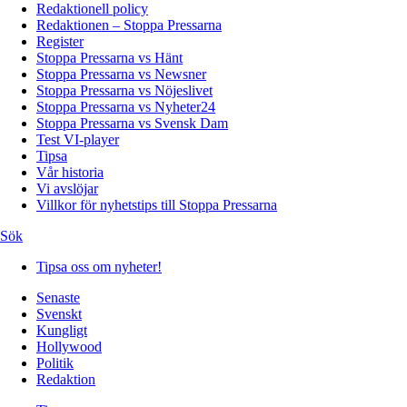
Redaktionell policy
Redaktionen – Stoppa Pressarna
Register
Stoppa Pressarna vs Hänt
Stoppa Pressarna vs Newsner
Stoppa Pressarna vs Nöjeslivet
Stoppa Pressarna vs Nyheter24
Stoppa Pressarna vs Svensk Dam
Test VI-player
Tipsa
Vår historia
Vi avslöjar
Villkor för nyhetstips till Stoppa Pressarna
Sök
Tipsa oss om nyheter!
Senaste
Svenskt
Kungligt
Hollywood
Politik
Redaktion