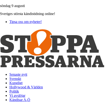
söndag 9 augusti
Sveriges största kändistidning online!
Tipsa oss om nyheter!
Senaste nytt
Svenskt
Kungligt
Hollywood & Världen
Politik
Vi avslöjar
Kändisar A-Ö