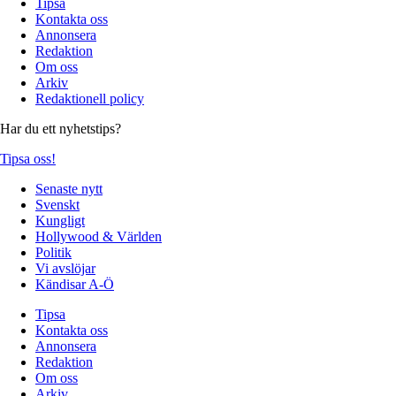
Tipsa
Kontakta oss
Annonsera
Redaktion
Om oss
Arkiv
Redaktionell policy
Har du ett nyhetstips?
Tipsa oss!
Senaste nytt
Svenskt
Kungligt
Hollywood & Världen
Politik
Vi avslöjar
Kändisar A-Ö
Tipsa
Kontakta oss
Annonsera
Redaktion
Om oss
Arkiv