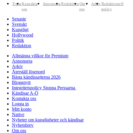
Tipsa
Kontakta
Annonsera
Redaktion
Om
Arkiv
Redaktionell
oss
oss
policy
Senaste
Svenskt
Kungligt
Hollywood
Politik
Redaktion
Allmänna villkor för Premium
Annonsera
Arkiv
Återställ lösenord
Bästa kändissajterna 2026
Bloggnytt
Integritetspolicy Stoppa Pressarna
Kändisar A-Ö
Kontakta oss
Logga in
Mitt konto
Native
Nyheter om kungligheter och kändisar
Nyhetsbrev
Om oss