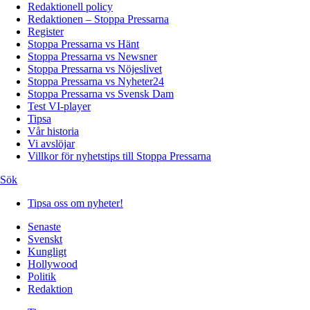
Redaktionell policy
Redaktionen – Stoppa Pressarna
Register
Stoppa Pressarna vs Hänt
Stoppa Pressarna vs Newsner
Stoppa Pressarna vs Nöjeslivet
Stoppa Pressarna vs Nyheter24
Stoppa Pressarna vs Svensk Dam
Test VI-player
Tipsa
Vår historia
Vi avslöjar
Villkor för nyhetstips till Stoppa Pressarna
Sök
Tipsa oss om nyheter!
Senaste
Svenskt
Kungligt
Hollywood
Politik
Redaktion