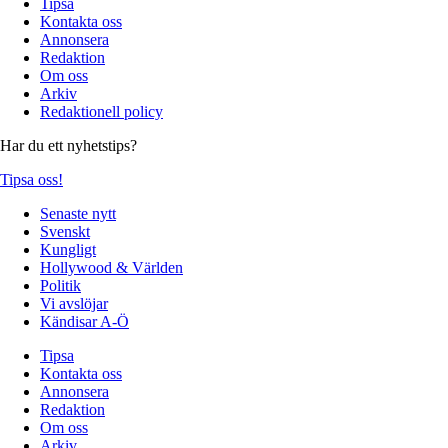
Tipsa
Kontakta oss
Annonsera
Redaktion
Om oss
Arkiv
Redaktionell policy
Har du ett nyhetstips?
Tipsa oss!
Senaste nytt
Svenskt
Kungligt
Hollywood & Världen
Politik
Vi avslöjar
Kändisar A-Ö
Tipsa
Kontakta oss
Annonsera
Redaktion
Om oss
Arkiv