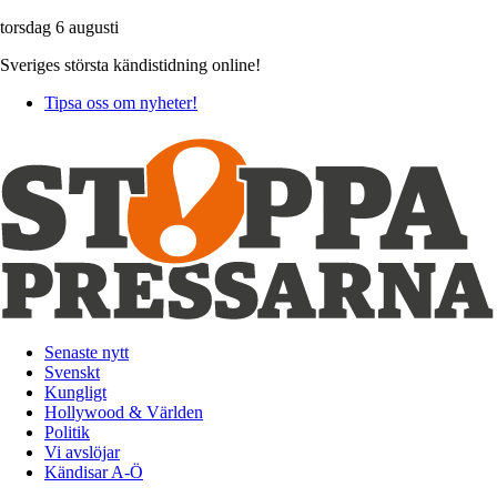
torsdag 6 augusti
Sveriges största kändistidning online!
Tipsa oss om nyheter!
Senaste nytt
Svenskt
Kungligt
Hollywood & Världen
Politik
Vi avslöjar
Kändisar A-Ö