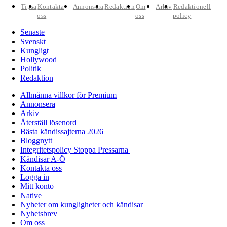
Tipsa
Kontakta
Annonsera
Redaktion
Om
Arkiv
Redaktionell
oss
oss
policy
Senaste
Svenskt
Kungligt
Hollywood
Politik
Redaktion
Allmänna villkor för Premium
Annonsera
Arkiv
Återställ lösenord
Bästa kändissajterna 2026
Bloggnytt
Integritetspolicy Stoppa Pressarna
Kändisar A-Ö
Kontakta oss
Logga in
Mitt konto
Native
Nyheter om kungligheter och kändisar
Nyhetsbrev
Om oss