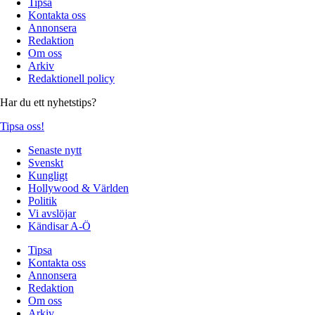
Tipsa
Kontakta oss
Annonsera
Redaktion
Om oss
Arkiv
Redaktionell policy
Har du ett nyhetstips?
Tipsa oss!
Senaste nytt
Svenskt
Kungligt
Hollywood & Världen
Politik
Vi avslöjar
Kändisar A-Ö
Tipsa
Kontakta oss
Annonsera
Redaktion
Om oss
Arkiv