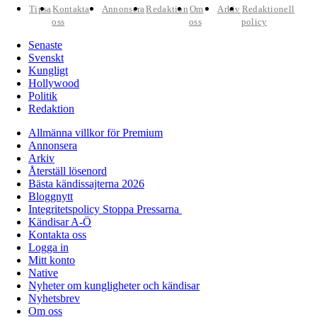
Tipsa
Kontakta
Annonsera
Redaktion
Om
Arkiv
Redaktionell
oss
oss
policy
Senaste
Svenskt
Kungligt
Hollywood
Politik
Redaktion
Allmänna villkor för Premium
Annonsera
Arkiv
Återställ lösenord
Bästa kändissajterna 2026
Bloggnytt
Integritetspolicy Stoppa Pressarna
Kändisar A-Ö
Kontakta oss
Logga in
Mitt konto
Native
Nyheter om kungligheter och kändisar
Nyhetsbrev
Om oss