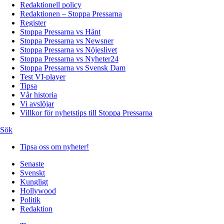
Redaktionell policy
Redaktionen – Stoppa Pressarna
Register
Stoppa Pressarna vs Hänt
Stoppa Pressarna vs Newsner
Stoppa Pressarna vs Nöjeslivet
Stoppa Pressarna vs Nyheter24
Stoppa Pressarna vs Svensk Dam
Test VI-player
Tipsa
Vår historia
Vi avslöjar
Villkor för nyhetstips till Stoppa Pressarna
Sök
Tipsa oss om nyheter!
Senaste
Svenskt
Kungligt
Hollywood
Politik
Redaktion