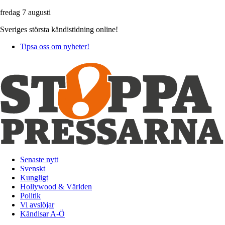
fredag 7 augusti
Sveriges största kändistidning online!
Tipsa oss om nyheter!
Senaste nytt
Svenskt
Kungligt
Hollywood & Världen
Politik
Vi avslöjar
Kändisar A-Ö