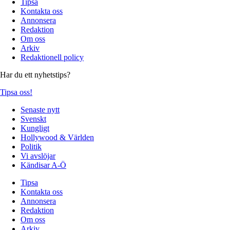
Tipsa
Kontakta oss
Annonsera
Redaktion
Om oss
Arkiv
Redaktionell policy
Har du ett nyhetstips?
Tipsa oss!
Senaste nytt
Svenskt
Kungligt
Hollywood & Världen
Politik
Vi avslöjar
Kändisar A-Ö
Tipsa
Kontakta oss
Annonsera
Redaktion
Om oss
Arkiv