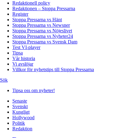
Redaktionell policy
Redaktionen – Stoppa Pressarna
Register
Stoppa Pressarna vs Hänt
Stoppa Pressarna vs Newsner
Stoppa Pressarna vs Nöjeslivet
Stoppa Pressarna vs Nyheter24
Stoppa Pressarna vs Svensk Dam
Test VI-player
Tipsa
Vår historia
Vi avslöjar
Villkor för nyhetstips till Stoppa Pressarna
Sök
Tipsa oss om nyheter!
Senaste
Svenskt
Kungligt
Hollywood
Politik
Redaktion