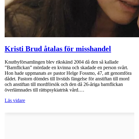
Kristi Brud åtalas för misshandel
Knutbyförsamlingen blev rikskänd 2004 då den så kallade
”Barnflickan” mördade en kvinna och skadade en person svårt.
Hon hade uppmanats av pastor Helge Fossmo, 47, att genomföra
dådet. Pastorn dömdes till livstids fängelse för anstiftan till mord
och anstiftan till mordförsök och den då 26-åriga barnflickan
överlämnades till rättspsykiatrisk vård.…
Läs vidare