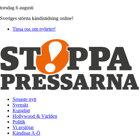
torsdag 6 augusti
Sveriges största kändistidning online!
Tipsa oss om nyheter!
Senaste nytt
Svenskt
Kungligt
Hollywood & Världen
Politik
Vi avslöjar
Kändisar A-Ö