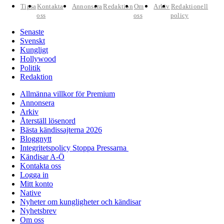
Tipsa
Kontakta
Annonsera
Redaktion
Om
Arkiv
Redaktionell
oss
oss
policy
Senaste
Svenskt
Kungligt
Hollywood
Politik
Redaktion
Allmänna villkor för Premium
Annonsera
Arkiv
Återställ lösenord
Bästa kändissajterna 2026
Bloggnytt
Integritetspolicy Stoppa Pressarna
Kändisar A-Ö
Kontakta oss
Logga in
Mitt konto
Native
Nyheter om kungligheter och kändisar
Nyhetsbrev
Om oss