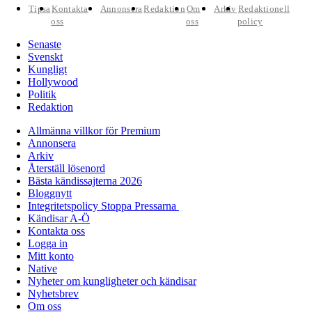
Tipsa
Kontakta
Annonsera
Redaktion
Om
Arkiv
Redaktionell
oss
oss
policy
Senaste
Svenskt
Kungligt
Hollywood
Politik
Redaktion
Allmänna villkor för Premium
Annonsera
Arkiv
Återställ lösenord
Bästa kändissajterna 2026
Bloggnytt
Integritetspolicy Stoppa Pressarna
Kändisar A-Ö
Kontakta oss
Logga in
Mitt konto
Native
Nyheter om kungligheter och kändisar
Nyhetsbrev
Om oss