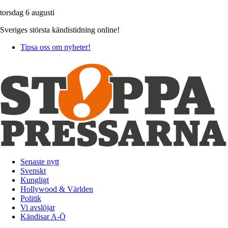
torsdag 6 augusti
Sveriges största kändistidning online!
Tipsa oss om nyheter!
Senaste nytt
Svenskt
Kungligt
Hollywood & Världen
Politik
Vi avslöjar
Kändisar A-Ö