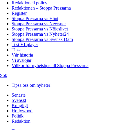
Redaktionell policy
Redaktionen – Stoppa Pressarna
Register
Stoppa Pressarna vs Hänt
Stoppa Pressarna vs Newsner
Stoppa Pressarna vs Nöjeslivet
Stoppa Pressarna vs Nyheter24
Stoppa Pressarna vs Svensk Dam
Test VI-player
Tipsa
Vår historia
Vi avslöjar
Villkor för nyhetstips till Stoppa Pressarna
Sök
Tipsa oss om nyheter!
Senaste
Svenskt
Kungligt
Hollywood
Politik
Redaktion