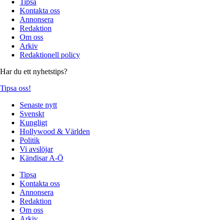
Tipsa
Kontakta oss
Annonsera
Redaktion
Om oss
Arkiv
Redaktionell policy
Har du ett nyhetstips?
Tipsa oss!
Senaste nytt
Svenskt
Kungligt
Hollywood & Världen
Politik
Vi avslöjar
Kändisar A-Ö
Tipsa
Kontakta oss
Annonsera
Redaktion
Om oss
Arkiv