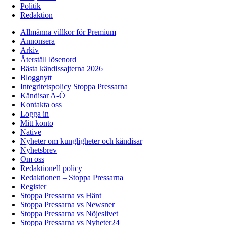
Politik
Redaktion
Allmänna villkor för Premium
Annonsera
Arkiv
Återställ lösenord
Bästa kändissajterna 2026
Bloggnytt
Integritetspolicy Stoppa Pressarna
Kändisar A-Ö
Kontakta oss
Logga in
Mitt konto
Native
Nyheter om kungligheter och kändisar
Nyhetsbrev
Om oss
Redaktionell policy
Redaktionen – Stoppa Pressarna
Register
Stoppa Pressarna vs Hänt
Stoppa Pressarna vs Newsner
Stoppa Pressarna vs Nöjeslivet
Stoppa Pressarna vs Nyheter24