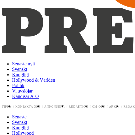
Senaste nytt
Svenskt
Kungligt
Hollywood & Världen
Politik
Vi avslöjar
Kändisar A-Ö
TIPSA
KONTAKTA OSS
ANNONSERA
REDAKTION
OM OSS
ARKIV
REDAK
Senaste
Svenskt
Kungligt
Hollywood