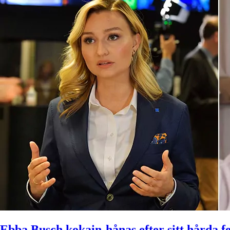
Ebba Busch kokain-hånas efter sitt hårda f