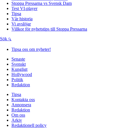
Stoppa Pressarna vs Svensk Dam
Test VI-player
Tipsa
Vår historia
Vi avslöjar
Villkor för nyhetstips till Stoppa Pressarna
Sök
Tipsa oss om nyheter!
Senaste
Svenskt
Kungligt
Hollywood
Politik
Redaktion
Tipsa
Kontakta oss
Annonsera
Redaktion
Om oss
Arkiv
Redaktionell policy