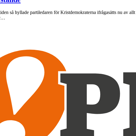
iden så hyllade partiledaren för Kristdemokraterna ifrågasätts nu av all
ar…