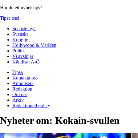
Har du ett nyhetstips?
Tipsa oss!
Senaste nytt
Svenskt
Kungligt
Hollywood & Världen
Politik
Vi avslöjar
Kändisar A-Ö
Tipsa
Kontakta oss
Annonsera
Redaktion
Om oss
Arkiv
Redaktionell policy
Nyheter om:
Kokain-svullen