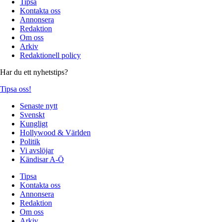
Tipsa
Kontakta oss
Annonsera
Redaktion
Om oss
Arkiv
Redaktionell policy
Har du ett nyhetstips?
Tipsa oss!
Senaste nytt
Svenskt
Kungligt
Hollywood & Världen
Politik
Vi avslöjar
Kändisar A-Ö
Tipsa
Kontakta oss
Annonsera
Redaktion
Om oss
Arkiv