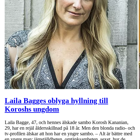
Laila Bagges oblyga hyllning till
Koroshs ungdom
Laila Bagge, 47, och hennes älskade sambo Korosh Kananian,
29, har en rejäl åldersskillnad på 18 år. Men den blonda radio- och
tv-profilen älskar att hon har en yngre sambo. – Alt är bättre med
en yngre man: jämställdheten, omtänksamheten, sexet, hur de