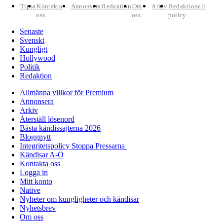
Tipsa
Kontakta
Annonsera
Redaktion
Om
Arkiv
Redaktionell
oss
oss
policy
Senaste
Svenskt
Kungligt
Hollywood
Politik
Redaktion
Allmänna villkor för Premium
Annonsera
Arkiv
Återställ lösenord
Bästa kändissajterna 2026
Bloggnytt
Integritetspolicy Stoppa Pressarna
Kändisar A-Ö
Kontakta oss
Logga in
Mitt konto
Native
Nyheter om kungligheter och kändisar
Nyhetsbrev
Om oss