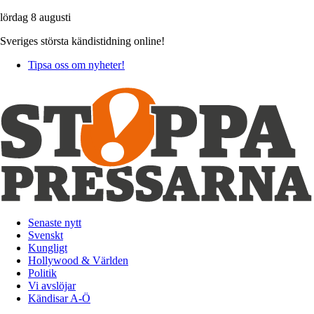
lördag 8 augusti
Sveriges största kändistidning online!
Tipsa oss om nyheter!
Senaste nytt
Svenskt
Kungligt
Hollywood & Världen
Politik
Vi avslöjar
Kändisar A-Ö