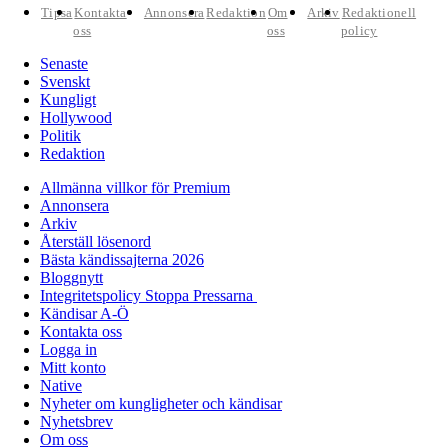
Tipsa
Kontakta
Annonsera
Redaktion
Om
Arkiv
Redaktionell
oss
oss
policy
Senaste
Svenskt
Kungligt
Hollywood
Politik
Redaktion
Allmänna villkor för Premium
Annonsera
Arkiv
Återställ lösenord
Bästa kändissajterna 2026
Bloggnytt
Integritetspolicy Stoppa Pressarna
Kändisar A-Ö
Kontakta oss
Logga in
Mitt konto
Native
Nyheter om kungligheter och kändisar
Nyhetsbrev
Om oss