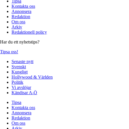
Tipsa
Kontakta oss
Annonsera
Redaktion
Om oss
Arkiv
Redaktionell policy
Har du ett nyhetstips?
Tipsa oss!
Senaste nytt
Svenskt
Kungligt
Hollywood & Världen
Politik
Vi avslöjar
Kändisar A-Ö
Tipsa
Kontakta oss
Annonsera
Redaktion
Om oss
Arkiv