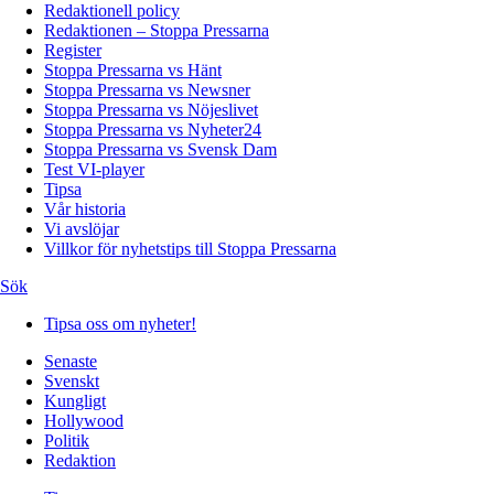
Redaktionell policy
Redaktionen – Stoppa Pressarna
Register
Stoppa Pressarna vs Hänt
Stoppa Pressarna vs Newsner
Stoppa Pressarna vs Nöjeslivet
Stoppa Pressarna vs Nyheter24
Stoppa Pressarna vs Svensk Dam
Test VI-player
Tipsa
Vår historia
Vi avslöjar
Villkor för nyhetstips till Stoppa Pressarna
Sök
Tipsa oss om nyheter!
Senaste
Svenskt
Kungligt
Hollywood
Politik
Redaktion