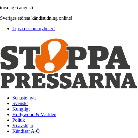
torsdag 6 augusti
Sveriges största kändistidning online!
Tipsa oss om nyheter!
Senaste nytt
Svenskt
Kungligt
Hollywood & Världen
Politik
Vi avslöjar
Kändisar A-Ö