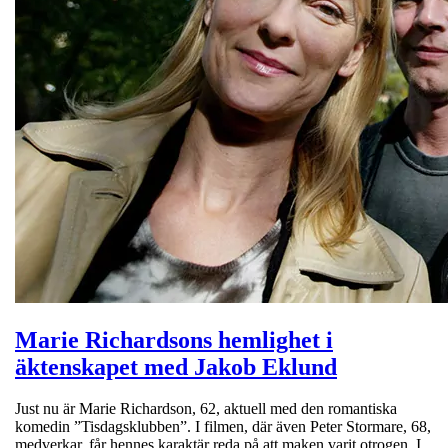
Marie Richardsons hemlighet i
äktenskapet med Jakob Eklund
Just nu är Marie Richardson, 62, aktuell med den romantiska
komedin ”Tisdagsklubben”. I filmen, där även Peter Stormare, 68,
medverkar, får hennes karaktär reda på att maken varit otrogen. I