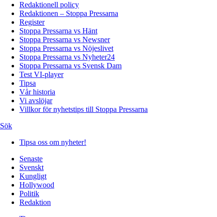
Redaktionell policy
Redaktionen – Stoppa Pressarna
Register
Stoppa Pressarna vs Hänt
Stoppa Pressarna vs Newsner
Stoppa Pressarna vs Nöjeslivet
Stoppa Pressarna vs Nyheter24
Stoppa Pressarna vs Svensk Dam
Test VI-player
Tipsa
Vår historia
Vi avslöjar
Villkor för nyhetstips till Stoppa Pressarna
Sök
Tipsa oss om nyheter!
Senaste
Svenskt
Kungligt
Hollywood
Politik
Redaktion