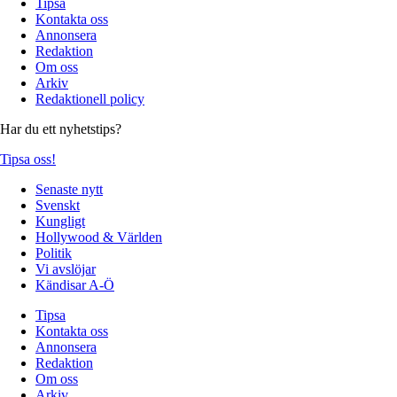
Tipsa
Kontakta oss
Annonsera
Redaktion
Om oss
Arkiv
Redaktionell policy
Har du ett nyhetstips?
Tipsa oss!
Senaste nytt
Svenskt
Kungligt
Hollywood & Världen
Politik
Vi avslöjar
Kändisar A-Ö
Tipsa
Kontakta oss
Annonsera
Redaktion
Om oss
Arkiv