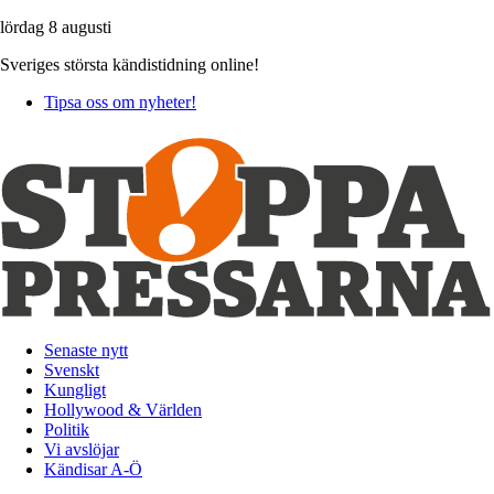
lördag 8 augusti
Sveriges största kändistidning online!
Tipsa oss om nyheter!
Senaste nytt
Svenskt
Kungligt
Hollywood & Världen
Politik
Vi avslöjar
Kändisar A-Ö