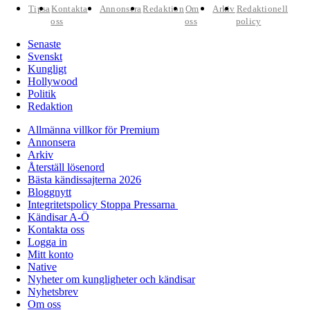
Tipsa
Kontakta
Annonsera
Redaktion
Om
Arkiv
Redaktionell
oss
oss
policy
Senaste
Svenskt
Kungligt
Hollywood
Politik
Redaktion
Allmänna villkor för Premium
Annonsera
Arkiv
Återställ lösenord
Bästa kändissajterna 2026
Bloggnytt
Integritetspolicy Stoppa Pressarna
Kändisar A-Ö
Kontakta oss
Logga in
Mitt konto
Native
Nyheter om kungligheter och kändisar
Nyhetsbrev
Om oss