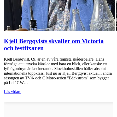
Kjell Bergqvists skvaller om Victoria
och festfixaren
Kjell Bergqvist, 69, är en av våra främsta skådespelare. Hans
förmåga att uttrycka känslor med bara en blick, eller kanske ett
lyft ögonbryn är fascinerande. Stockholmskillen håller absolut
internationella toppklass. Just nu är Kjell Bergqvist aktuell i andra
säsongen av TV4- och C More-serien ”Bäckström” som bygger
på Leif GW…
Läs vidare