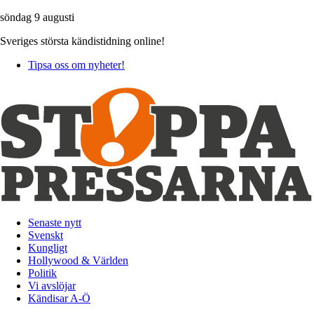
söndag 9 augusti
Sveriges största kändistidning online!
Tipsa oss om nyheter!
Senaste nytt
Svenskt
Kungligt
Hollywood & Världen
Politik
Vi avslöjar
Kändisar A-Ö