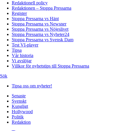
Redaktionell policy
Redaktionen – Stoppa Pressarna
Register
Stoppa Pressarna vs Hänt
Stoppa Pressarna vs Newsner
Stoppa Pressarna vs Nöjeslivet
Stoppa Pressarna vs Nyheter24
Stoppa Pressarna vs Svensk Dam
Test VI-player
Tipsa
Vår historia
Vi avslöjar
Villkor för nyhetstips till Stoppa Pressarna
Sök
Tipsa oss om nyheter!
Senaste
Svenskt
Kungligt
Hollywood
Politik
Redaktion