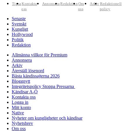
Tipsa
Kontakta
Annonsera
Redaktion
Om
Arkiv
Redaktionell
oss
oss
policy
Senaste
Svenskt
Kungligt
Hollywood
Politik
Redaktion
Allmänna villkor för Premium
Annonsera
Arkiv
Återställ lösenord
Bästa kändissajterna 2026
Bloggnytt
Integritetspolicy Stoppa Pressarna
Kändisar A-Ö
Kontakta oss
Logga in
Mitt konto
Native
Nyheter om kungligheter och kändisar
Nyhetsbrev
Om oss