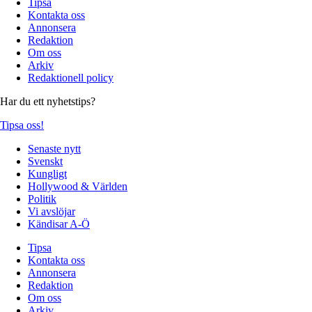
Tipsa
Kontakta oss
Annonsera
Redaktion
Om oss
Arkiv
Redaktionell policy
Har du ett nyhetstips?
Tipsa oss!
Senaste nytt
Svenskt
Kungligt
Hollywood & Världen
Politik
Vi avslöjar
Kändisar A-Ö
Tipsa
Kontakta oss
Annonsera
Redaktion
Om oss
Arkiv