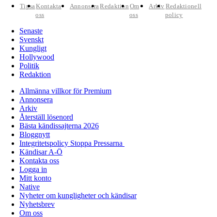
Tipsa
Kontakta
Annonsera
Redaktion
Om
Arkiv
Redaktionell
oss
oss
policy
Senaste
Svenskt
Kungligt
Hollywood
Politik
Redaktion
Allmänna villkor för Premium
Annonsera
Arkiv
Återställ lösenord
Bästa kändissajterna 2026
Bloggnytt
Integritetspolicy Stoppa Pressarna
Kändisar A-Ö
Kontakta oss
Logga in
Mitt konto
Native
Nyheter om kungligheter och kändisar
Nyhetsbrev
Om oss