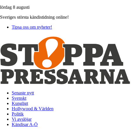
lördag 8 augusti
Sveriges största kändistidning online!
Tipsa oss om nyheter!
Senaste nytt
Svenskt
Kungligt
Hollywood & Världen
Politik
Vi avslöjar
Kändisar A-Ö