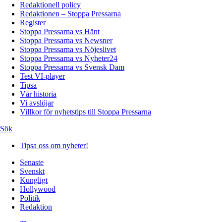
Redaktionell policy
Redaktionen – Stoppa Pressarna
Register
Stoppa Pressarna vs Hänt
Stoppa Pressarna vs Newsner
Stoppa Pressarna vs Nöjeslivet
Stoppa Pressarna vs Nyheter24
Stoppa Pressarna vs Svensk Dam
Test VI-player
Tipsa
Vår historia
Vi avslöjar
Villkor för nyhetstips till Stoppa Pressarna
Sök
Tipsa oss om nyheter!
Senaste
Svenskt
Kungligt
Hollywood
Politik
Redaktion