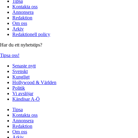
Tipsa
Kontakta oss
Annonsera
Redaktion
Om oss
Arkiv
Redaktionell policy
Har du ett nyhetstips?
Tipsa oss!
Senaste nytt
Svenskt
Kungligt
Hollywood & Världen
Politik
Vi avslöjar
Kändisar A-Ö
Tipsa
Kontakta oss
Annonsera
Redaktion
Om oss
Arkiv