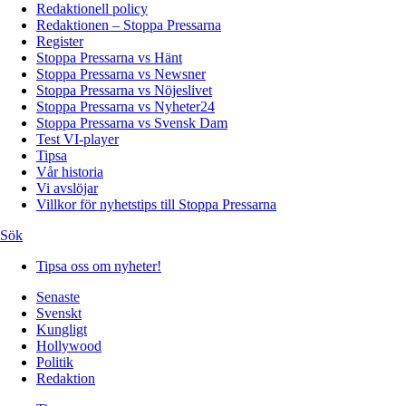
Redaktionell policy
Redaktionen – Stoppa Pressarna
Register
Stoppa Pressarna vs Hänt
Stoppa Pressarna vs Newsner
Stoppa Pressarna vs Nöjeslivet
Stoppa Pressarna vs Nyheter24
Stoppa Pressarna vs Svensk Dam
Test VI-player
Tipsa
Vår historia
Vi avslöjar
Villkor för nyhetstips till Stoppa Pressarna
Sök
Tipsa oss om nyheter!
Senaste
Svenskt
Kungligt
Hollywood
Politik
Redaktion