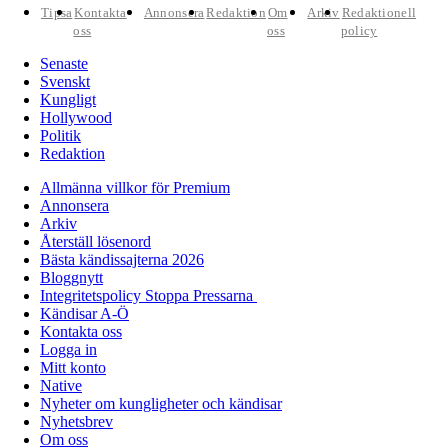
Tipsa
Kontakta
Annonsera
Redaktion
Om
Arkiv
Redaktionell
oss
oss
policy
Senaste
Svenskt
Kungligt
Hollywood
Politik
Redaktion
Allmänna villkor för Premium
Annonsera
Arkiv
Återställ lösenord
Bästa kändissajterna 2026
Bloggnytt
Integritetspolicy Stoppa Pressarna
Kändisar A-Ö
Kontakta oss
Logga in
Mitt konto
Native
Nyheter om kungligheter och kändisar
Nyhetsbrev
Om oss