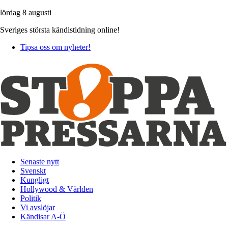
lördag 8 augusti
Sveriges största kändistidning online!
Tipsa oss om nyheter!
Senaste nytt
Svenskt
Kungligt
Hollywood & Världen
Politik
Vi avslöjar
Kändisar A-Ö