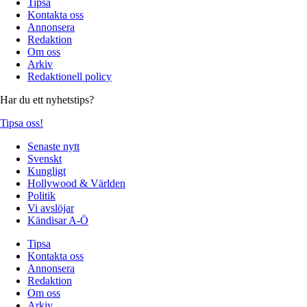
Tipsa
Kontakta oss
Annonsera
Redaktion
Om oss
Arkiv
Redaktionell policy
Har du ett nyhetstips?
Tipsa oss!
Senaste nytt
Svenskt
Kungligt
Hollywood & Världen
Politik
Vi avslöjar
Kändisar A-Ö
Tipsa
Kontakta oss
Annonsera
Redaktion
Om oss
Arkiv