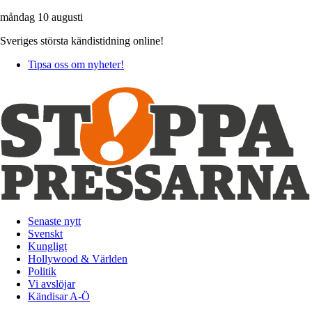
måndag 10 augusti
Sveriges största kändistidning online!
Tipsa oss om nyheter!
Senaste nytt
Svenskt
Kungligt
Hollywood & Världen
Politik
Vi avslöjar
Kändisar A-Ö