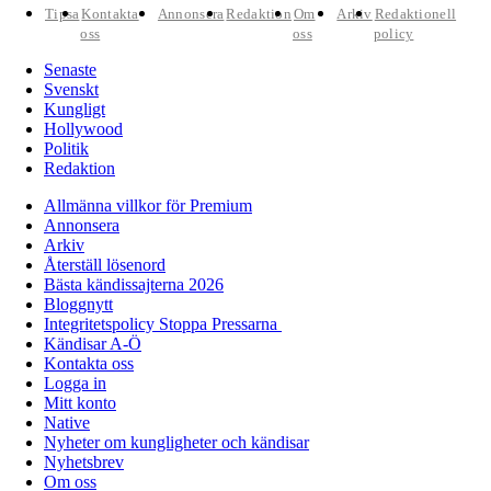
Tipsa
Kontakta
Annonsera
Redaktion
Om
Arkiv
Redaktionell
oss
oss
policy
Senaste
Svenskt
Kungligt
Hollywood
Politik
Redaktion
Allmänna villkor för Premium
Annonsera
Arkiv
Återställ lösenord
Bästa kändissajterna 2026
Bloggnytt
Integritetspolicy Stoppa Pressarna
Kändisar A-Ö
Kontakta oss
Logga in
Mitt konto
Native
Nyheter om kungligheter och kändisar
Nyhetsbrev
Om oss