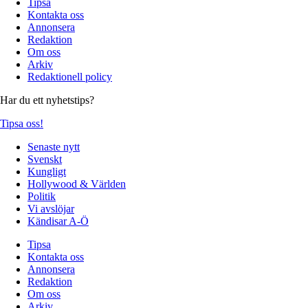
Tipsa
Kontakta oss
Annonsera
Redaktion
Om oss
Arkiv
Redaktionell policy
Har du ett nyhetstips?
Tipsa oss!
Senaste nytt
Svenskt
Kungligt
Hollywood & Världen
Politik
Vi avslöjar
Kändisar A-Ö
Tipsa
Kontakta oss
Annonsera
Redaktion
Om oss
Arkiv