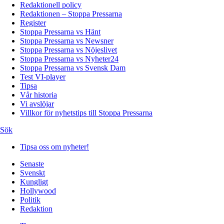
Redaktionell policy
Redaktionen – Stoppa Pressarna
Register
Stoppa Pressarna vs Hänt
Stoppa Pressarna vs Newsner
Stoppa Pressarna vs Nöjeslivet
Stoppa Pressarna vs Nyheter24
Stoppa Pressarna vs Svensk Dam
Test VI-player
Tipsa
Vår historia
Vi avslöjar
Villkor för nyhetstips till Stoppa Pressarna
Sök
Tipsa oss om nyheter!
Senaste
Svenskt
Kungligt
Hollywood
Politik
Redaktion