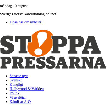
måndag 10 augusti
Sveriges största kändistidning online!
Tipsa oss om nyheter!
Senaste nytt
Svenskt
Kungligt
Hollywood & Världen
Politik
Vi avslöjar
Kändisar A-Ö