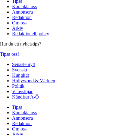
Tipsa
Kontakta oss
Annonsera
Redaktion
Om oss
Arkiv
Redaktionell policy
Har du ett nyhetstips?
Tipsa oss!
Senaste nytt
Svenskt
Kungligt
Hollywood & Världen
Politik
Vi avslöjar
Kändisar A-Ö
Tipsa
Kontakta oss
Annonsera
Redaktion
Om oss
Arkiv