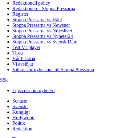
Redaktionell policy
Redaktionen – Stoppa Pressarna
Register
Stoppa Pressarna vs Hänt
Stoppa Pressarna vs Newsner
Stoppa Pressarna vs Nöjeslivet
Stoppa Pressarna vs Nyheter24
Stoppa Pressarna vs Svensk Dam
Test VI-player
Tipsa
Vår historia
Vi avslöjar
Villkor för nyhetstips till Stoppa Pressarna
Sök
Tipsa oss om nyheter!
Senaste
Svenskt
Kungligt
Hollywood
Politik
Redaktion