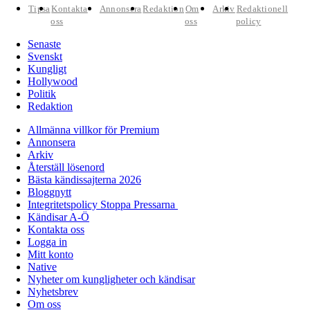
Tipsa
Kontakta
Annonsera
Redaktion
Om
Arkiv
Redaktionell
oss
oss
policy
Senaste
Svenskt
Kungligt
Hollywood
Politik
Redaktion
Allmänna villkor för Premium
Annonsera
Arkiv
Återställ lösenord
Bästa kändissajterna 2026
Bloggnytt
Integritetspolicy Stoppa Pressarna
Kändisar A-Ö
Kontakta oss
Logga in
Mitt konto
Native
Nyheter om kungligheter och kändisar
Nyhetsbrev
Om oss