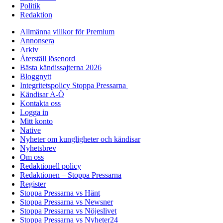
Politik
Redaktion
Allmänna villkor för Premium
Annonsera
Arkiv
Återställ lösenord
Bästa kändissajterna 2026
Bloggnytt
Integritetspolicy Stoppa Pressarna
Kändisar A-Ö
Kontakta oss
Logga in
Mitt konto
Native
Nyheter om kungligheter och kändisar
Nyhetsbrev
Om oss
Redaktionell policy
Redaktionen – Stoppa Pressarna
Register
Stoppa Pressarna vs Hänt
Stoppa Pressarna vs Newsner
Stoppa Pressarna vs Nöjeslivet
Stoppa Pressarna vs Nyheter24