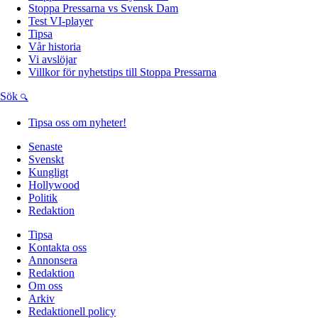
Stoppa Pressarna vs Svensk Dam
Test VI-player
Tipsa
Vår historia
Vi avslöjar
Villkor för nyhetstips till Stoppa Pressarna
Sök
Tipsa oss om nyheter!
Senaste
Svenskt
Kungligt
Hollywood
Politik
Redaktion
Tipsa
Kontakta oss
Annonsera
Redaktion
Om oss
Arkiv
Redaktionell policy