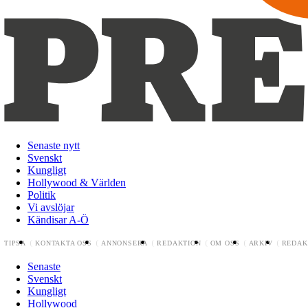
Senaste nytt
Svenskt
Kungligt
Hollywood & Världen
Politik
Vi avslöjar
Kändisar A-Ö
TIPSA
KONTAKTA OSS
ANNONSERA
REDAKTION
OM OSS
ARKIV
REDAK
Senaste
Svenskt
Kungligt
Hollywood