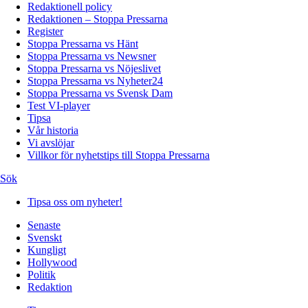
Redaktionell policy
Redaktionen – Stoppa Pressarna
Register
Stoppa Pressarna vs Hänt
Stoppa Pressarna vs Newsner
Stoppa Pressarna vs Nöjeslivet
Stoppa Pressarna vs Nyheter24
Stoppa Pressarna vs Svensk Dam
Test VI-player
Tipsa
Vår historia
Vi avslöjar
Villkor för nyhetstips till Stoppa Pressarna
Sök
Tipsa oss om nyheter!
Senaste
Svenskt
Kungligt
Hollywood
Politik
Redaktion