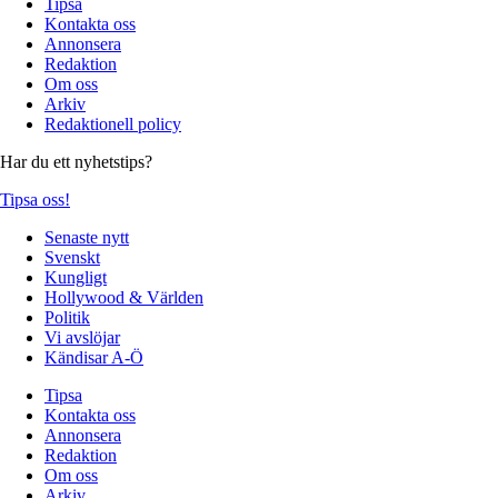
Tipsa
Kontakta oss
Annonsera
Redaktion
Om oss
Arkiv
Redaktionell policy
Har du ett nyhetstips?
Tipsa oss!
Senaste nytt
Svenskt
Kungligt
Hollywood & Världen
Politik
Vi avslöjar
Kändisar A-Ö
Tipsa
Kontakta oss
Annonsera
Redaktion
Om oss
Arkiv