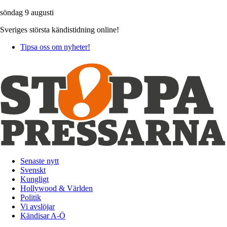
söndag 9 augusti
Sveriges största kändistidning online!
Tipsa oss om nyheter!
Senaste nytt
Svenskt
Kungligt
Hollywood & Världen
Politik
Vi avslöjar
Kändisar A-Ö