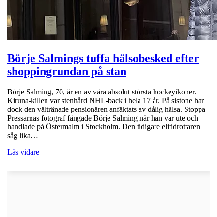
Börje Salmings tuffa hälsobesked efter
shoppingrundan på stan
Börje Salming, 70, är en av våra absolut största hockeyikoner.
Kiruna-killen var stenhård NHL-back i hela 17 år. På sistone har
dock den vältränade pensionären anfäktats av dålig hälsa. Stoppa
Pressarnas fotograf fångade Börje Salming när han var ute och
handlade på Östermalm i Stockholm. Den tidigare elitidrottaren
såg lika…
Läs vidare