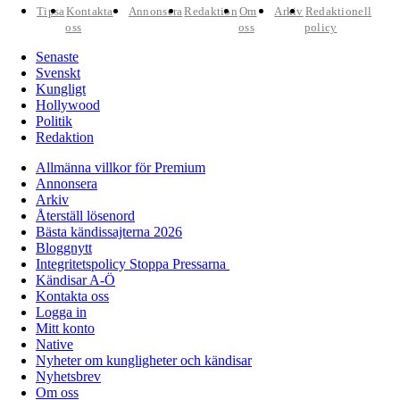
Tipsa
Kontakta
Annonsera
Redaktion
Om
Arkiv
Redaktionell
oss
oss
policy
Senaste
Svenskt
Kungligt
Hollywood
Politik
Redaktion
Allmänna villkor för Premium
Annonsera
Arkiv
Återställ lösenord
Bästa kändissajterna 2026
Bloggnytt
Integritetspolicy Stoppa Pressarna
Kändisar A-Ö
Kontakta oss
Logga in
Mitt konto
Native
Nyheter om kungligheter och kändisar
Nyhetsbrev
Om oss