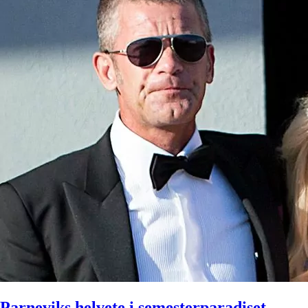
Parneviks helvete i semesterparadiset