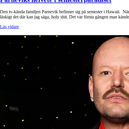
Den tv-kända familjen Parnevik befinner sig på semester i Hawaii. När d
läskigt det där kan jag säga, holy shit. Det var första gången man kän
Läs vidare