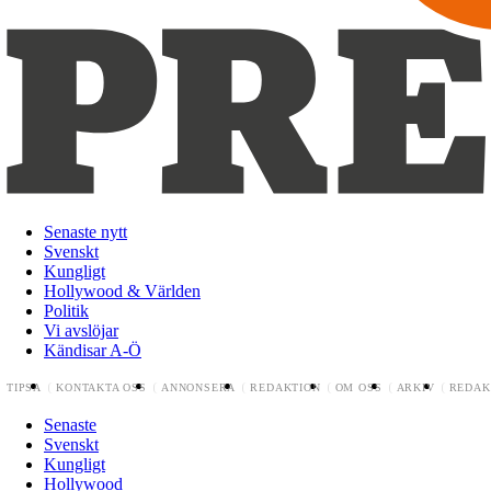
Senaste nytt
Svenskt
Kungligt
Hollywood & Världen
Politik
Vi avslöjar
Kändisar A-Ö
TIPSA
KONTAKTA OSS
ANNONSERA
REDAKTION
OM OSS
ARKIV
REDAK
Senaste
Svenskt
Kungligt
Hollywood