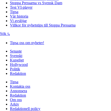
Stoppa Pressarna vs Svensk Dam
Test VI-player
Tipsa
Vår historia
Vi avslöjar
Villkor för nyhetstips till Stoppa Pressarna
Sök
Tipsa oss om nyheter!
Senaste
Svenskt
Kungligt
Hollywood
Politik
Redaktion
Tipsa
Kontakta oss
Annonsera
Redaktion
Om oss
Arkiv
Redaktionell policy