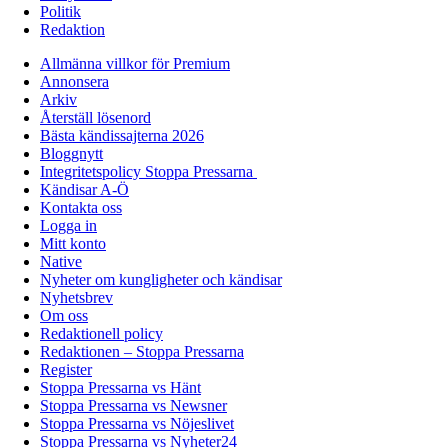
Politik
Redaktion
Allmänna villkor för Premium
Annonsera
Arkiv
Återställ lösenord
Bästa kändissajterna 2026
Bloggnytt
Integritetspolicy Stoppa Pressarna
Kändisar A-Ö
Kontakta oss
Logga in
Mitt konto
Native
Nyheter om kungligheter och kändisar
Nyhetsbrev
Om oss
Redaktionell policy
Redaktionen – Stoppa Pressarna
Register
Stoppa Pressarna vs Hänt
Stoppa Pressarna vs Newsner
Stoppa Pressarna vs Nöjeslivet
Stoppa Pressarna vs Nyheter24