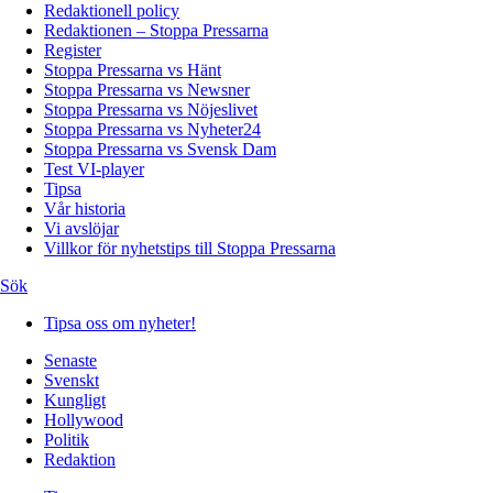
Redaktionell policy
Redaktionen – Stoppa Pressarna
Register
Stoppa Pressarna vs Hänt
Stoppa Pressarna vs Newsner
Stoppa Pressarna vs Nöjeslivet
Stoppa Pressarna vs Nyheter24
Stoppa Pressarna vs Svensk Dam
Test VI-player
Tipsa
Vår historia
Vi avslöjar
Villkor för nyhetstips till Stoppa Pressarna
Sök
Tipsa oss om nyheter!
Senaste
Svenskt
Kungligt
Hollywood
Politik
Redaktion