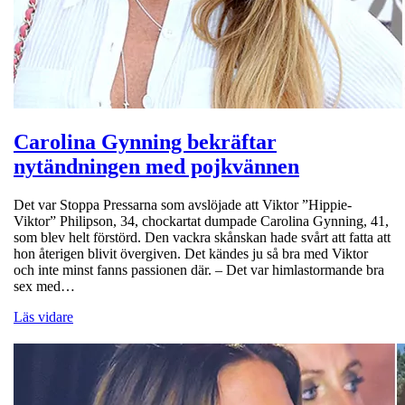
Carolina Gynning bekräftar
nytändningen med pojkvännen
Det var Stoppa Pressarna som avslöjade att Viktor ”Hippie-
Viktor” Philipson, 34, chockartat dumpade Carolina Gynning, 41,
som blev helt förstörd. Den vackra skånskan hade svårt att fatta att
hon återigen blivit övergiven. Det kändes ju så bra med Viktor
och inte minst fanns passionen där. – Det var himlastormande bra
sex med…
Läs vidare