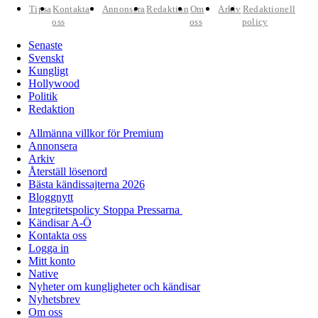
Tipsa
Kontakta
Annonsera
Redaktion
Om
Arkiv
Redaktionell
oss
oss
policy
Senaste
Svenskt
Kungligt
Hollywood
Politik
Redaktion
Allmänna villkor för Premium
Annonsera
Arkiv
Återställ lösenord
Bästa kändissajterna 2026
Bloggnytt
Integritetspolicy Stoppa Pressarna
Kändisar A-Ö
Kontakta oss
Logga in
Mitt konto
Native
Nyheter om kungligheter och kändisar
Nyhetsbrev
Om oss