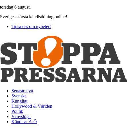
torsdag 6 augusti
Sveriges största kändistidning online!
Tipsa oss om nyheter!
Senaste nytt
Svenskt
Kungligt
Hollywood & Världen
Politik
Vi avslöjar
Kändisar A-Ö