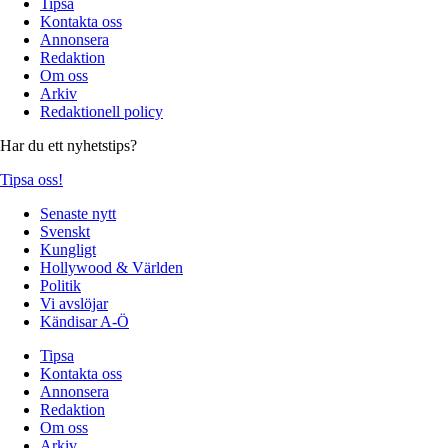
Tipsa
Kontakta oss
Annonsera
Redaktion
Om oss
Arkiv
Redaktionell policy
Har du ett nyhetstips?
Tipsa oss!
Senaste nytt
Svenskt
Kungligt
Hollywood & Världen
Politik
Vi avslöjar
Kändisar A-Ö
Tipsa
Kontakta oss
Annonsera
Redaktion
Om oss
Arkiv