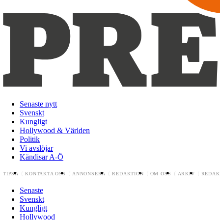
Senaste nytt
Svenskt
Kungligt
Hollywood & Världen
Politik
Vi avslöjar
Kändisar A-Ö
TIPSA
KONTAKTA OSS
ANNONSERA
REDAKTION
OM OSS
ARKIV
REDAK
Senaste
Svenskt
Kungligt
Hollywood