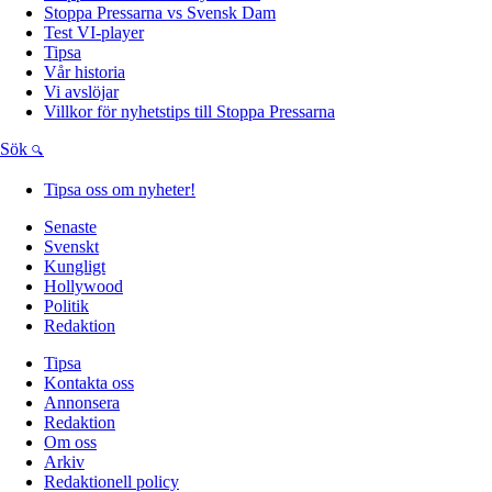
Stoppa Pressarna vs Svensk Dam
Test VI-player
Tipsa
Vår historia
Vi avslöjar
Villkor för nyhetstips till Stoppa Pressarna
Sök
Tipsa oss om nyheter!
Senaste
Svenskt
Kungligt
Hollywood
Politik
Redaktion
Tipsa
Kontakta oss
Annonsera
Redaktion
Om oss
Arkiv
Redaktionell policy