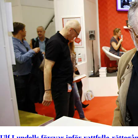
Ulf Lundells försvar inför rattfylle-rättegå