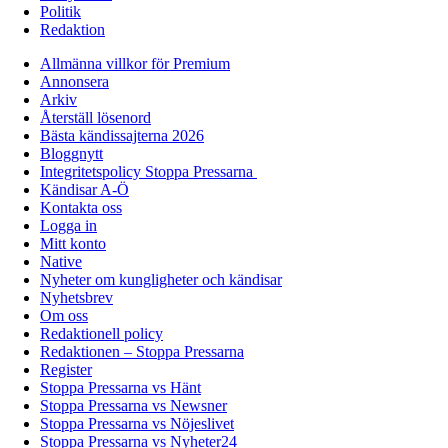
Politik
Redaktion
Allmänna villkor för Premium
Annonsera
Arkiv
Återställ lösenord
Bästa kändissajterna 2026
Bloggnytt
Integritetspolicy Stoppa Pressarna
Kändisar A-Ö
Kontakta oss
Logga in
Mitt konto
Native
Nyheter om kungligheter och kändisar
Nyhetsbrev
Om oss
Redaktionell policy
Redaktionen – Stoppa Pressarna
Register
Stoppa Pressarna vs Hänt
Stoppa Pressarna vs Newsner
Stoppa Pressarna vs Nöjeslivet
Stoppa Pressarna vs Nyheter24