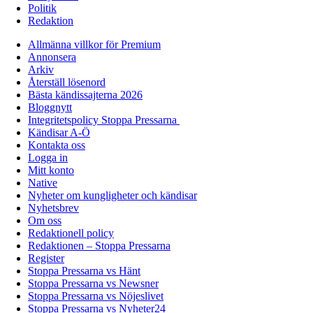
Politik
Redaktion
Allmänna villkor för Premium
Annonsera
Arkiv
Återställ lösenord
Bästa kändissajterna 2026
Bloggnytt
Integritetspolicy Stoppa Pressarna
Kändisar A-Ö
Kontakta oss
Logga in
Mitt konto
Native
Nyheter om kungligheter och kändisar
Nyhetsbrev
Om oss
Redaktionell policy
Redaktionen – Stoppa Pressarna
Register
Stoppa Pressarna vs Hänt
Stoppa Pressarna vs Newsner
Stoppa Pressarna vs Nöjeslivet
Stoppa Pressarna vs Nyheter24