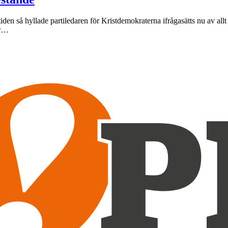
iden så hyllade partiledaren för Kristdemokraterna ifrågasätts nu av all
ar…