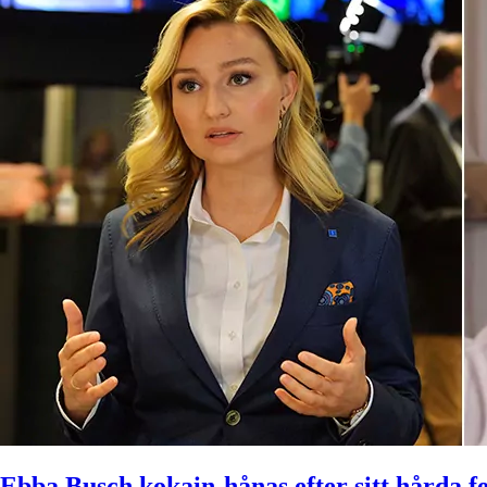
Ebba Busch kokain-hånas efter sitt hårda f