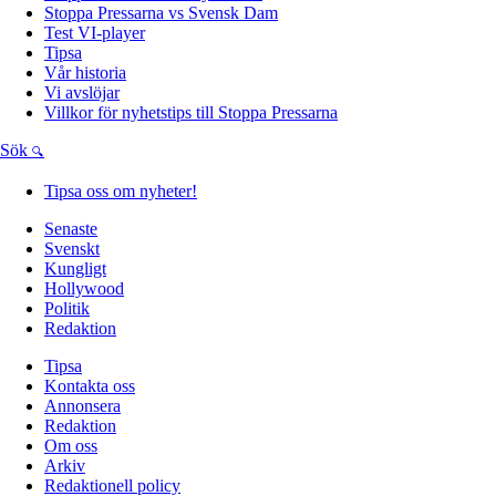
Stoppa Pressarna vs Svensk Dam
Test VI-player
Tipsa
Vår historia
Vi avslöjar
Villkor för nyhetstips till Stoppa Pressarna
Sök
Tipsa oss om nyheter!
Senaste
Svenskt
Kungligt
Hollywood
Politik
Redaktion
Tipsa
Kontakta oss
Annonsera
Redaktion
Om oss
Arkiv
Redaktionell policy