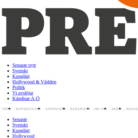
Senaste nytt
Svenskt
Kungligt
Hollywood & Världen
Politik
Vi avslöjar
Kändisar A-Ö
TIPSA
KONTAKTA OSS
ANNONSERA
REDAKTION
OM OSS
ARKIV
REDAK
Senaste
Svenskt
Kungligt
Hollywood