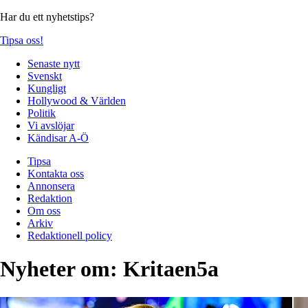
Har du ett nyhetstips?
Tipsa oss!
Senaste nytt
Svenskt
Kungligt
Hollywood & Världen
Politik
Vi avslöjar
Kändisar A-Ö
Tipsa
Kontakta oss
Annonsera
Redaktion
Om oss
Arkiv
Redaktionell policy
Nyheter om:
Kritaen5a