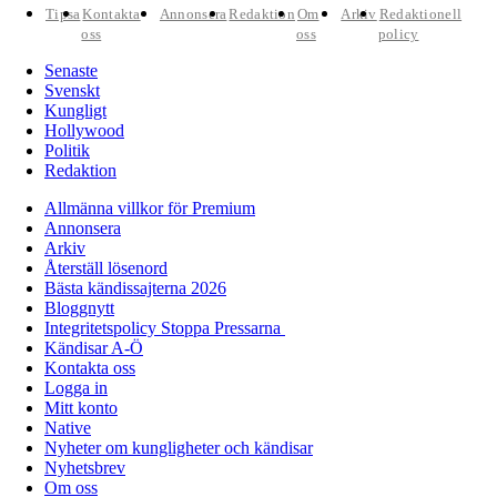
Tipsa
Kontakta
Annonsera
Redaktion
Om
Arkiv
Redaktionell
oss
oss
policy
Senaste
Svenskt
Kungligt
Hollywood
Politik
Redaktion
Allmänna villkor för Premium
Annonsera
Arkiv
Återställ lösenord
Bästa kändissajterna 2026
Bloggnytt
Integritetspolicy Stoppa Pressarna
Kändisar A-Ö
Kontakta oss
Logga in
Mitt konto
Native
Nyheter om kungligheter och kändisar
Nyhetsbrev
Om oss