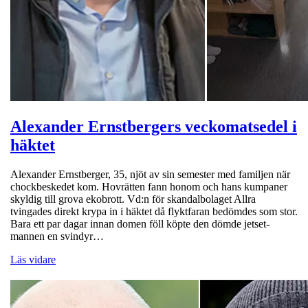
Alexander Ernstbergers veckomatsedel i
häktet
Alexander Ernstberger, 35, njöt av sin semester med familjen när
chockbeskedet kom. Hovrätten fann honom och hans kumpaner
skyldig till grova ekobrott. Vd:n för skandalbolaget Allra
tvingades direkt krypa in i häktet då flyktfaran bedömdes som stor.
Bara ett par dagar innan domen föll köpte den dömde jetset-
mannen en svindyr…
Läs vidare