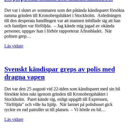
Det var i slutet av sommaren som det påtända kändisparet försökta
ramma grinden till Kronobergshäktet i Stockholm. Anledningen
till den desperata handlingen var att mannen inbillade sig att han
och familjen var förföljda. – Jag kände mig jagad av okända
personer, uppgav han i förhör rapporterar Aftonbladet. När
polisen grep…
Läs vidare
Svenskt kändispar greps av polis med
dragna vapen
Det var den 25 augusti vid 22-tiden som kändisparet med sin bil
försökte köra rakt igenom grinden till Kronobergshäktet i
Stockholm. Paret kände sig, enligt uppgift till Expressen,
"förföljda" och ville ha hjälp. När larmet på polishuset gick
ryckte en rad patruller ut till platsen. – Vi hörde en bil…
Läs vidare