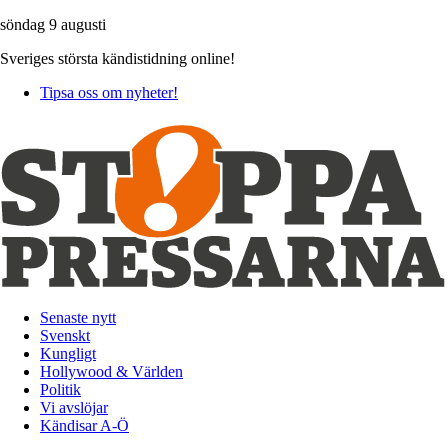
söndag 9 augusti
Sveriges största kändistidning online!
Tipsa oss om nyheter!
Senaste nytt
Svenskt
Kungligt
Hollywood & Världen
Politik
Vi avslöjar
Kändisar A-Ö