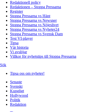
Redaktionell policy
Redaktionen – Stoppa Pressarna
Register
Stoppa Pressarna vs Hänt
Stoppa Pressarna vs Newsner
Stoppa Pressarna vs Nöjeslivet
Stoppa Pressarna vs Nyheter24
Stoppa Pressarna vs Svensk Dam
Test VI-player
Tipsa
Vår historia
Vi avslöjar
Villkor för nyhetstips till Stoppa Pressarna
Sök
Tipsa oss om nyheter!
Senaste
Svenskt
Kungligt
Hollywood
Politik
Redaktion