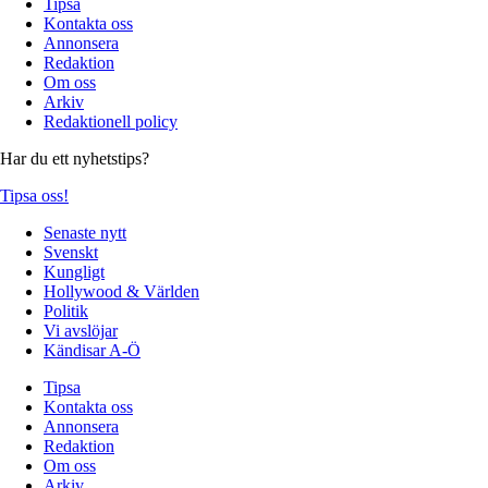
Tipsa
Kontakta oss
Annonsera
Redaktion
Om oss
Arkiv
Redaktionell policy
Har du ett nyhetstips?
Tipsa oss!
Senaste nytt
Svenskt
Kungligt
Hollywood & Världen
Politik
Vi avslöjar
Kändisar A-Ö
Tipsa
Kontakta oss
Annonsera
Redaktion
Om oss
Arkiv