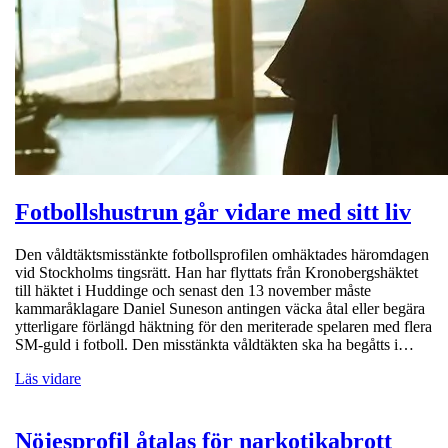
Fotbollshustrun går vidare med sitt liv
Den våldtäktsmisstänkte fotbollsprofilen omhäktades häromdagen
vid Stockholms tingsrätt. Han har flyttats från Kronobergshäktet
till häktet i Huddinge och senast den 13 november måste
kammaråklagare Daniel Suneson antingen väcka åtal eller begära
ytterligare förlängd häktning för den meriterade spelaren med flera
SM-guld i fotboll. Den misstänkta våldtäkten ska ha begåtts i…
Läs vidare
Nöjesprofil åtalas för narkotikabrott