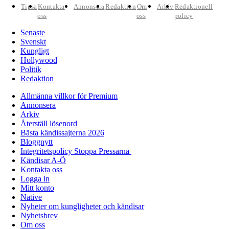
Tipsa
Kontakta
Annonsera
Redaktion
Om
Arkiv
Redaktionell
oss
oss
policy
Senaste
Svenskt
Kungligt
Hollywood
Politik
Redaktion
Allmänna villkor för Premium
Annonsera
Arkiv
Återställ lösenord
Bästa kändissajterna 2026
Bloggnytt
Integritetspolicy Stoppa Pressarna
Kändisar A-Ö
Kontakta oss
Logga in
Mitt konto
Native
Nyheter om kungligheter och kändisar
Nyhetsbrev
Om oss