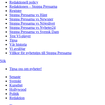
Redaktionell policy
Redaktionen – Stoppa Pressarna
Register
Stoppa Pressarna vs Hänt
Stoppa Pressarna vs Newsner
Stoppa Pressarna vs Nöjeslivet
Stoppa Pressarna vs Nyheter24
Stoppa Pressarna vs Svensk Dam
Test VI-player
Tipsa
Vår historia
Vi avslöjar
Villkor för nyhetstips till Stoppa Pressarna
Sök
Tipsa oss om nyheter!
Senaste
Svenskt
Kungligt
Hollywood
Politik
Redaktion