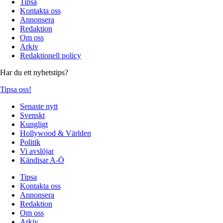
Tipsa
Kontakta oss
Annonsera
Redaktion
Om oss
Arkiv
Redaktionell policy
Har du ett nyhetstips?
Tipsa oss!
Senaste nytt
Svenskt
Kungligt
Hollywood & Världen
Politik
Vi avslöjar
Kändisar A-Ö
Tipsa
Kontakta oss
Annonsera
Redaktion
Om oss
Arkiv