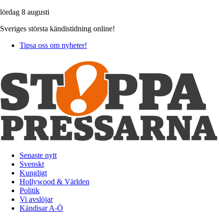
lördag 8 augusti
Sveriges största kändistidning online!
Tipsa oss om nyheter!
Senaste nytt
Svenskt
Kungligt
Hollywood & Världen
Politik
Vi avslöjar
Kändisar A-Ö