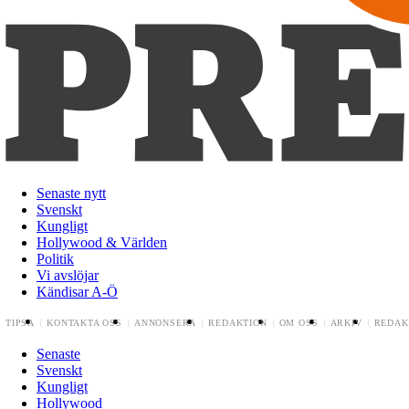
Senaste nytt
Svenskt
Kungligt
Hollywood & Världen
Politik
Vi avslöjar
Kändisar A-Ö
TIPSA
KONTAKTA OSS
ANNONSERA
REDAKTION
OM OSS
ARKIV
REDAK
Senaste
Svenskt
Kungligt
Hollywood