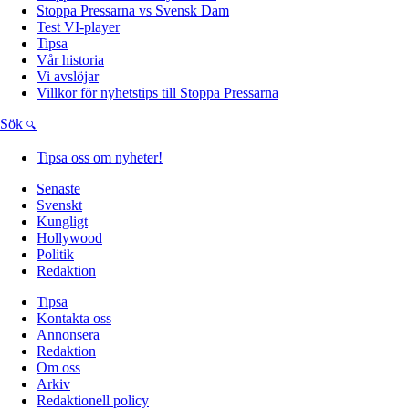
Stoppa Pressarna vs Svensk Dam
Test VI-player
Tipsa
Vår historia
Vi avslöjar
Villkor för nyhetstips till Stoppa Pressarna
Sök
Tipsa oss om nyheter!
Senaste
Svenskt
Kungligt
Hollywood
Politik
Redaktion
Tipsa
Kontakta oss
Annonsera
Redaktion
Om oss
Arkiv
Redaktionell policy