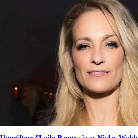
Uppgifter: ”Laila Bagge sårar Niclas Wahlg