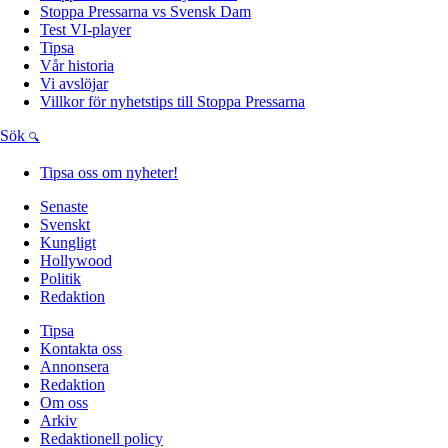
Stoppa Pressarna vs Svensk Dam
Test VI-player
Tipsa
Vår historia
Vi avslöjar
Villkor för nyhetstips till Stoppa Pressarna
Sök
Tipsa oss om nyheter!
Senaste
Svenskt
Kungligt
Hollywood
Politik
Redaktion
Tipsa
Kontakta oss
Annonsera
Redaktion
Om oss
Arkiv
Redaktionell policy