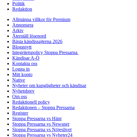
Politik
Redaktion
Allmänna villkor för Premium
Annonsera
Arkiv
Återställ lösenord
Bästa kändissajterna 2026
Bloggnytt
Integritetspolicy Stoppa Pressarna
Kändisar A-Ö
Kontakta oss
Logga in
Mitt konto
Native
Nyheter om kungligheter och kändisar
Nyhetsbrev
Om oss
Redaktionell policy
Redaktionen – Stoppa Pressarna
Register
Stoppa Pressarna vs Hänt
Stoppa Pressarna vs Newsner
Stoppa Pressarna vs Nöjeslivet
Stoppa Pressarna vs Nyheter24