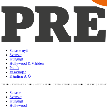
Senaste nytt
Svenskt
Kungligt
Hollywood & Världen
Politik
Vi avslöjar
Kändisar A-Ö
TIPSA
KONTAKTA OSS
ANNONSERA
REDAKTION
OM OSS
ARKIV
REDAK
Senaste
Svenskt
Kungligt
Hollywood