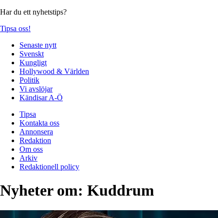
Har du ett nyhetstips?
Tipsa oss!
Senaste nytt
Svenskt
Kungligt
Hollywood & Världen
Politik
Vi avslöjar
Kändisar A-Ö
Tipsa
Kontakta oss
Annonsera
Redaktion
Om oss
Arkiv
Redaktionell policy
Nyheter om:
Kuddrum