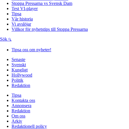
Stoppa Pressarna vs Svensk Dam
Test VI-player
Tipsa
Vår historia
Vi avslöjar
Villkor för nyhetstips till Stoppa Pressarna
Sök
Tipsa oss om nyheter!
Senaste
Svenskt
Kungligt
Hollywood
Politik
Redaktion
Tipsa
Kontakta oss
Annonsera
Redaktion
Om oss
Arkiv
Redaktionell policy