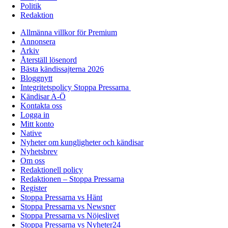
Politik
Redaktion
Allmänna villkor för Premium
Annonsera
Arkiv
Återställ lösenord
Bästa kändissajterna 2026
Bloggnytt
Integritetspolicy Stoppa Pressarna
Kändisar A-Ö
Kontakta oss
Logga in
Mitt konto
Native
Nyheter om kungligheter och kändisar
Nyhetsbrev
Om oss
Redaktionell policy
Redaktionen – Stoppa Pressarna
Register
Stoppa Pressarna vs Hänt
Stoppa Pressarna vs Newsner
Stoppa Pressarna vs Nöjeslivet
Stoppa Pressarna vs Nyheter24