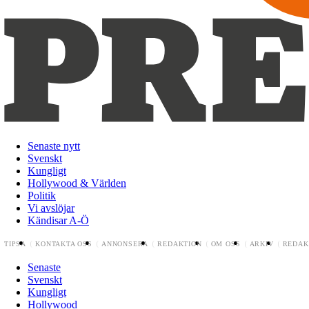
Senaste nytt
Svenskt
Kungligt
Hollywood & Världen
Politik
Vi avslöjar
Kändisar A-Ö
TIPSA
KONTAKTA OSS
ANNONSERA
REDAKTION
OM OSS
ARKIV
REDAK
Senaste
Svenskt
Kungligt
Hollywood