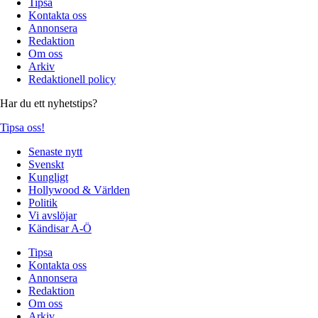
Tipsa
Kontakta oss
Annonsera
Redaktion
Om oss
Arkiv
Redaktionell policy
Har du ett nyhetstips?
Tipsa oss!
Senaste nytt
Svenskt
Kungligt
Hollywood & Världen
Politik
Vi avslöjar
Kändisar A-Ö
Tipsa
Kontakta oss
Annonsera
Redaktion
Om oss
Arkiv