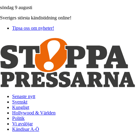
söndag 9 augusti
Sveriges största kändistidning online!
Tipsa oss om nyheter!
Senaste nytt
Svenskt
Kungligt
Hollywood & Världen
Politik
Vi avslöjar
Kändisar A-Ö