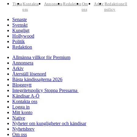
Tipsa
Kontakta
Annonsera
Redaktion
Om
Arkiv
Redaktionell
oss
oss
policy
Senaste
Svenskt
Kungligt
Hollywood
Politik
Redaktion
Allmänna villkor för Premium
Annonsera
Arkiv
Återställ lösenord
Bästa kändissajterna 2026
Bloggnytt
Integritetspolicy Stoppa Pressarna
Kändisar A-Ö
Kontakta oss
Logga in
Mitt konto
Native
Nyheter om kungligheter och kändisar
Nyhetsbrev
Om oss