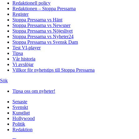
Redaktionell policy
Redaktionen – Stoppa Pressarna
Register
Stoppa Pressarna vs Hänt
Stoppa Pressarna vs Newsner
Stoppa Pressarna vs Nöjeslivet
Stoppa Pressarna vs Nyheter24
Stoppa Pressarna vs Svensk Dam
Test VI-player
Tipsa
Vår historia
Vi avslöjar
Villkor för nyhetstips till Stoppa Pressarna
Sök
Tipsa oss om nyheter!
Senaste
Svenskt
Kungligt
Hollywood
Politik
Redaktion