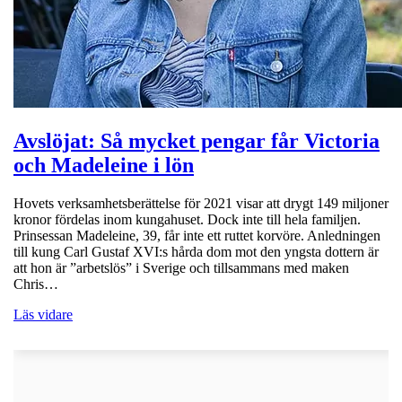
Avslöjat: Så mycket pengar får Victoria
och Madeleine i lön
Hovets verksamhetsberättelse för 2021 visar att drygt 149 miljoner
kronor fördelas inom kungahuset. Dock inte till hela familjen.
Prinsessan Madeleine, 39, får inte ett ruttet korvöre. Anledningen
till kung Carl Gustaf XVI:s hårda dom mot den yngsta dottern är
att hon är ”arbetslös” i Sverige och tillsammans med maken
Chris…
Läs vidare