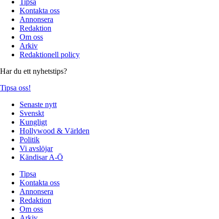
Tipsa
Kontakta oss
Annonsera
Redaktion
Om oss
Arkiv
Redaktionell policy
Har du ett nyhetstips?
Tipsa oss!
Senaste nytt
Svenskt
Kungligt
Hollywood & Världen
Politik
Vi avslöjar
Kändisar A-Ö
Tipsa
Kontakta oss
Annonsera
Redaktion
Om oss
Arkiv