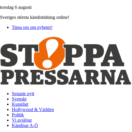
torsdag 6 augusti
Sveriges största kändistidning online!
Tipsa oss om nyheter!
Senaste nytt
Svenskt
Kungligt
Hollywood & Världen
Politik
Vi avslöjar
Kändisar A-Ö