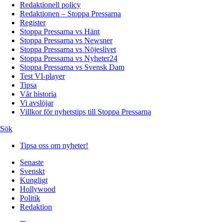
Redaktionell policy
Redaktionen – Stoppa Pressarna
Register
Stoppa Pressarna vs Hänt
Stoppa Pressarna vs Newsner
Stoppa Pressarna vs Nöjeslivet
Stoppa Pressarna vs Nyheter24
Stoppa Pressarna vs Svensk Dam
Test VI-player
Tipsa
Vår historia
Vi avslöjar
Villkor för nyhetstips till Stoppa Pressarna
Sök
Tipsa oss om nyheter!
Senaste
Svenskt
Kungligt
Hollywood
Politik
Redaktion