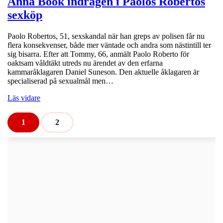
Anna Book indragen i Paolos Robertos
sexköp
Paolo Robertos, 51, sexskandal när han greps av polisen får nu
flera konsekvenser, både mer väntade och andra som nästintill ter
sig bisarra. Efter att Tommy, 66, anmält Paolo Roberto för
oaktsam våldtäkt utreds nu ärendet av den erfarna
kammaråklagaren Daniel Suneson. Den aktuelle åklagaren är
specialiserad på sexualmål men…
Läs vidare
1
2