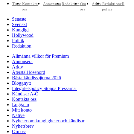
Tipsa
Kontakta
Annonsera
Redaktion
Om
Arkiv
Redaktionell
oss
oss
policy
Senaste
Svenskt
Kungligt
Hollywood
Politik
Redaktion
Allmänna villkor för Premium
Annonsera
Arkiv
Återställ lösenord
Bästa kändissajterna 2026
Bloggnytt
Integritetspolicy Stoppa Pressarna
Kändisar A-Ö
Kontakta oss
Logga in
Mitt konto
Native
Nyheter om kungligheter och kändisar
Nyhetsbrev
Om oss