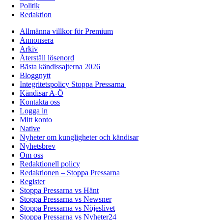
Politik
Redaktion
Allmänna villkor för Premium
Annonsera
Arkiv
Återställ lösenord
Bästa kändissajterna 2026
Bloggnytt
Integritetspolicy Stoppa Pressarna
Kändisar A-Ö
Kontakta oss
Logga in
Mitt konto
Native
Nyheter om kungligheter och kändisar
Nyhetsbrev
Om oss
Redaktionell policy
Redaktionen – Stoppa Pressarna
Register
Stoppa Pressarna vs Hänt
Stoppa Pressarna vs Newsner
Stoppa Pressarna vs Nöjeslivet
Stoppa Pressarna vs Nyheter24