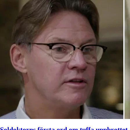
Soldoktorns första ord om tuffa uppbrottet