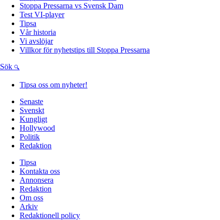
Stoppa Pressarna vs Svensk Dam
Test VI-player
Tipsa
Vår historia
Vi avslöjar
Villkor för nyhetstips till Stoppa Pressarna
Sök
Tipsa oss om nyheter!
Senaste
Svenskt
Kungligt
Hollywood
Politik
Redaktion
Tipsa
Kontakta oss
Annonsera
Redaktion
Om oss
Arkiv
Redaktionell policy