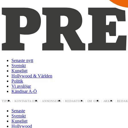
Senaste nytt
Svenskt
Kungligt
Hollywood & Världen
Politik
Vi avslöjar
Kändisar A-Ö
TIPSA
KONTAKTA OSS
ANNONSERA
REDAKTION
OM OSS
ARKIV
REDAK
Senaste
Svenskt
Kungligt
Hollywood