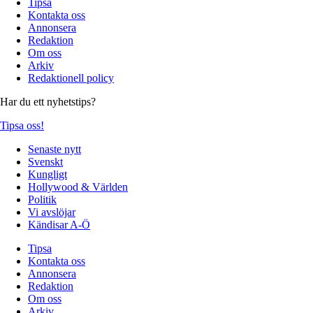
Tipsa
Kontakta oss
Annonsera
Redaktion
Om oss
Arkiv
Redaktionell policy
Har du ett nyhetstips?
Tipsa oss!
Senaste nytt
Svenskt
Kungligt
Hollywood & Världen
Politik
Vi avslöjar
Kändisar A-Ö
Tipsa
Kontakta oss
Annonsera
Redaktion
Om oss
Arkiv