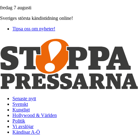
fredag 7 augusti
Sveriges största kändistidning online!
Tipsa oss om nyheter!
Senaste nytt
Svenskt
Kungligt
Hollywood & Världen
Politik
Vi avslöjar
Kändisar A-Ö