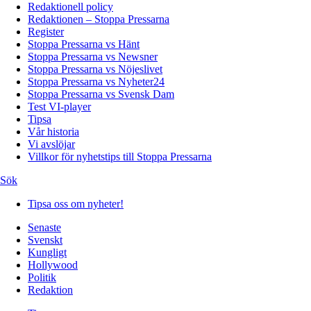
Redaktionell policy
Redaktionen – Stoppa Pressarna
Register
Stoppa Pressarna vs Hänt
Stoppa Pressarna vs Newsner
Stoppa Pressarna vs Nöjeslivet
Stoppa Pressarna vs Nyheter24
Stoppa Pressarna vs Svensk Dam
Test VI-player
Tipsa
Vår historia
Vi avslöjar
Villkor för nyhetstips till Stoppa Pressarna
Sök
Tipsa oss om nyheter!
Senaste
Svenskt
Kungligt
Hollywood
Politik
Redaktion