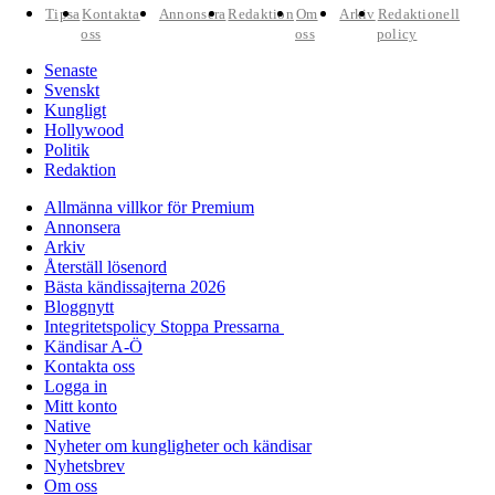
Tipsa
Kontakta
Annonsera
Redaktion
Om
Arkiv
Redaktionell
oss
oss
policy
Senaste
Svenskt
Kungligt
Hollywood
Politik
Redaktion
Allmänna villkor för Premium
Annonsera
Arkiv
Återställ lösenord
Bästa kändissajterna 2026
Bloggnytt
Integritetspolicy Stoppa Pressarna
Kändisar A-Ö
Kontakta oss
Logga in
Mitt konto
Native
Nyheter om kungligheter och kändisar
Nyhetsbrev
Om oss