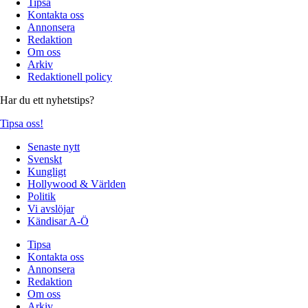
Tipsa
Kontakta oss
Annonsera
Redaktion
Om oss
Arkiv
Redaktionell policy
Har du ett nyhetstips?
Tipsa oss!
Senaste nytt
Svenskt
Kungligt
Hollywood & Världen
Politik
Vi avslöjar
Kändisar A-Ö
Tipsa
Kontakta oss
Annonsera
Redaktion
Om oss
Arkiv