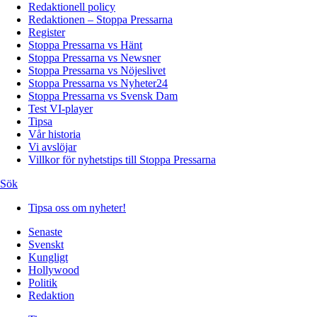
Redaktionell policy
Redaktionen – Stoppa Pressarna
Register
Stoppa Pressarna vs Hänt
Stoppa Pressarna vs Newsner
Stoppa Pressarna vs Nöjeslivet
Stoppa Pressarna vs Nyheter24
Stoppa Pressarna vs Svensk Dam
Test VI-player
Tipsa
Vår historia
Vi avslöjar
Villkor för nyhetstips till Stoppa Pressarna
Sök
Tipsa oss om nyheter!
Senaste
Svenskt
Kungligt
Hollywood
Politik
Redaktion