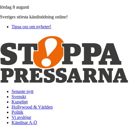
lördag 8 augusti
Sveriges största kändistidning online!
Tipsa oss om nyheter!
Senaste nytt
Svenskt
Kungligt
Hollywood & Världen
Politik
Vi avslöjar
Kändisar A-Ö