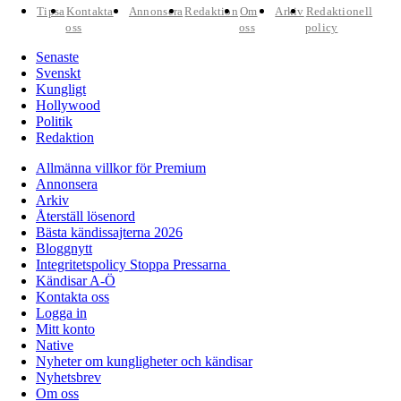
Tipsa
Kontakta
Annonsera
Redaktion
Om
Arkiv
Redaktionell
oss
oss
policy
Senaste
Svenskt
Kungligt
Hollywood
Politik
Redaktion
Allmänna villkor för Premium
Annonsera
Arkiv
Återställ lösenord
Bästa kändissajterna 2026
Bloggnytt
Integritetspolicy Stoppa Pressarna
Kändisar A-Ö
Kontakta oss
Logga in
Mitt konto
Native
Nyheter om kungligheter och kändisar
Nyhetsbrev
Om oss