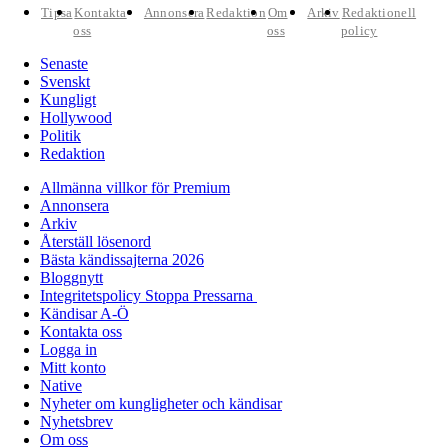
Tipsa
Kontakta
Annonsera
Redaktion
Om
Arkiv
Redaktionell
oss
oss
policy
Senaste
Svenskt
Kungligt
Hollywood
Politik
Redaktion
Allmänna villkor för Premium
Annonsera
Arkiv
Återställ lösenord
Bästa kändissajterna 2026
Bloggnytt
Integritetspolicy Stoppa Pressarna
Kändisar A-Ö
Kontakta oss
Logga in
Mitt konto
Native
Nyheter om kungligheter och kändisar
Nyhetsbrev
Om oss