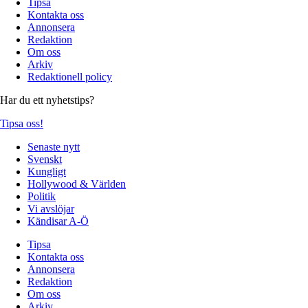
Tipsa
Kontakta oss
Annonsera
Redaktion
Om oss
Arkiv
Redaktionell policy
Har du ett nyhetstips?
Tipsa oss!
Senaste nytt
Svenskt
Kungligt
Hollywood & Världen
Politik
Vi avslöjar
Kändisar A-Ö
Tipsa
Kontakta oss
Annonsera
Redaktion
Om oss
Arkiv