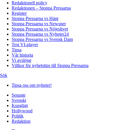
Redaktionell policy
Redaktionen – Stoppa Pressarna
Register
Stoppa Pressarna vs Hänt
Stoppa Pressarna vs Newsner
Stoppa Pressarna vs Nöjeslivet
Stoppa Pressarna vs Nyheter24
Stoppa Pressarna vs Svensk Dam
Test VI-player
Tipsa
Vår historia
Vi avslöjar
Villkor för nyhetstips till Stoppa Pressarna
Sök
Tipsa oss om nyheter!
Senaste
Svenskt
Kungligt
Hollywood
Politik
Redaktion