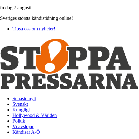
fredag 7 augusti
Sveriges största kändistidning online!
Tipsa oss om nyheter!
Senaste nytt
Svenskt
Kungligt
Hollywood & Världen
Politik
Vi avslöjar
Kändisar A-Ö