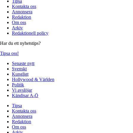
Tipsa
Kontakta oss
Annonsera
Redaktion
Om oss
Arkiv
Redaktionell policy
Har du ett nyhetstips?
Tipsa oss!
Senaste nytt
Svenskt
Kungligt
Hollywood & Världen
Politik
Vi avslöjar
Kändisar A-Ö
Tipsa
Kontakta oss
Annonsera
Redaktion
Om oss
Arkiv