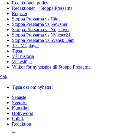
Redaktionell policy
Redaktionen – Stoppa Pressarna
Register
Stoppa Pressarna vs Hänt
Stoppa Pressarna vs Newsner
Stoppa Pressarna vs Nöjeslivet
Stoppa Pressarna vs Nyheter24
Stoppa Pressarna vs Svensk Dam
Test VI-player
Tipsa
Vår historia
Vi avslöjar
Villkor för nyhetstips till Stoppa Pressarna
Sök
Tipsa oss om nyheter!
Senaste
Svenskt
Kungligt
Hollywood
Politik
Redaktion