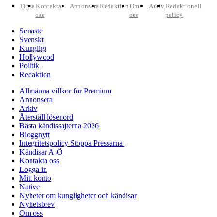
Tipsa
Kontakta
Annonsera
Redaktion
Om
Arkiv
Redaktionell
oss
oss
policy
Senaste
Svenskt
Kungligt
Hollywood
Politik
Redaktion
Allmänna villkor för Premium
Annonsera
Arkiv
Återställ lösenord
Bästa kändissajterna 2026
Bloggnytt
Integritetspolicy Stoppa Pressarna
Kändisar A-Ö
Kontakta oss
Logga in
Mitt konto
Native
Nyheter om kungligheter och kändisar
Nyhetsbrev
Om oss