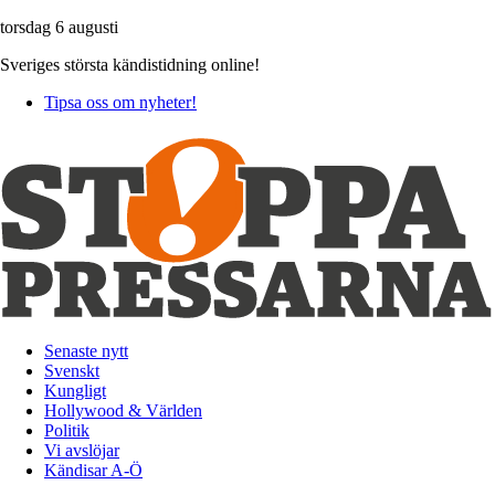
torsdag 6 augusti
Sveriges största kändistidning online!
Tipsa oss om nyheter!
Senaste nytt
Svenskt
Kungligt
Hollywood & Världen
Politik
Vi avslöjar
Kändisar A-Ö