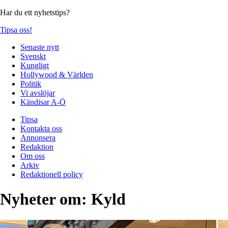
Har du ett nyhetstips?
Tipsa oss!
Senaste nytt
Svenskt
Kungligt
Hollywood & Världen
Politik
Vi avslöjar
Kändisar A-Ö
Tipsa
Kontakta oss
Annonsera
Redaktion
Om oss
Arkiv
Redaktionell policy
Nyheter om:
Kyld