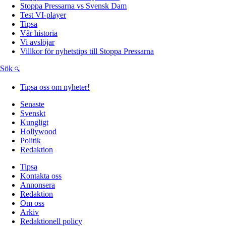
Stoppa Pressarna vs Svensk Dam
Test VI-player
Tipsa
Vår historia
Vi avslöjar
Villkor för nyhetstips till Stoppa Pressarna
Sök
Tipsa oss om nyheter!
Senaste
Svenskt
Kungligt
Hollywood
Politik
Redaktion
Tipsa
Kontakta oss
Annonsera
Redaktion
Om oss
Arkiv
Redaktionell policy