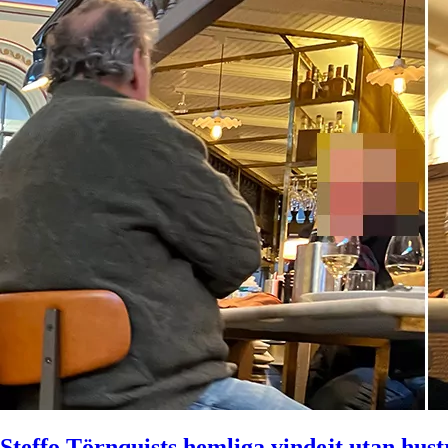
Steffo Törnquists hemliga vindejt utan hus