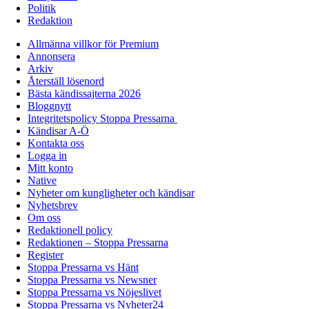
Politik
Redaktion
Allmänna villkor för Premium
Annonsera
Arkiv
Återställ lösenord
Bästa kändissajterna 2026
Bloggnytt
Integritetspolicy Stoppa Pressarna
Kändisar A-Ö
Kontakta oss
Logga in
Mitt konto
Native
Nyheter om kungligheter och kändisar
Nyhetsbrev
Om oss
Redaktionell policy
Redaktionen – Stoppa Pressarna
Register
Stoppa Pressarna vs Hänt
Stoppa Pressarna vs Newsner
Stoppa Pressarna vs Nöjeslivet
Stoppa Pressarna vs Nyheter24