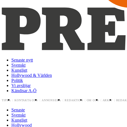
Senaste nytt
Svenskt
Kungligt
Hollywood & Världen
Politik
Vi avslöjar
Kändisar A-Ö
TIPSA
KONTAKTA OSS
ANNONSERA
REDAKTION
OM OSS
ARKIV
REDAK
Senaste
Svenskt
Kungligt
Hollywood