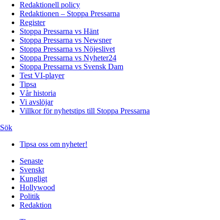
Redaktionell policy
Redaktionen – Stoppa Pressarna
Register
Stoppa Pressarna vs Hänt
Stoppa Pressarna vs Newsner
Stoppa Pressarna vs Nöjeslivet
Stoppa Pressarna vs Nyheter24
Stoppa Pressarna vs Svensk Dam
Test VI-player
Tipsa
Vår historia
Vi avslöjar
Villkor för nyhetstips till Stoppa Pressarna
Sök
Tipsa oss om nyheter!
Senaste
Svenskt
Kungligt
Hollywood
Politik
Redaktion