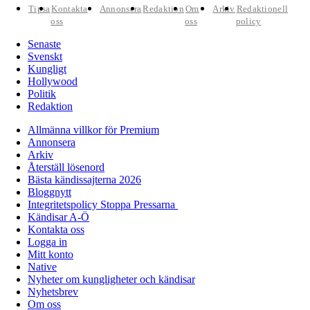
Tipsa
Kontakta
Annonsera
Redaktion
Om
Arkiv
Redaktionell
oss
oss
policy
Senaste
Svenskt
Kungligt
Hollywood
Politik
Redaktion
Allmänna villkor för Premium
Annonsera
Arkiv
Återställ lösenord
Bästa kändissajterna 2026
Bloggnytt
Integritetspolicy Stoppa Pressarna
Kändisar A-Ö
Kontakta oss
Logga in
Mitt konto
Native
Nyheter om kungligheter och kändisar
Nyhetsbrev
Om oss