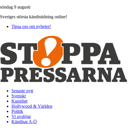
söndag 9 augusti
Sveriges största kändistidning online!
Tipsa oss om nyheter!
Senaste nytt
Svenskt
Kungligt
Hollywood & Världen
Politik
Vi avslöjar
Kändisar A-Ö