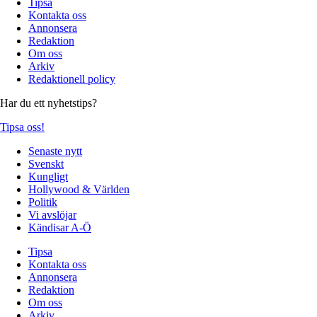
Tipsa
Kontakta oss
Annonsera
Redaktion
Om oss
Arkiv
Redaktionell policy
Har du ett nyhetstips?
Tipsa oss!
Senaste nytt
Svenskt
Kungligt
Hollywood & Världen
Politik
Vi avslöjar
Kändisar A-Ö
Tipsa
Kontakta oss
Annonsera
Redaktion
Om oss
Arkiv