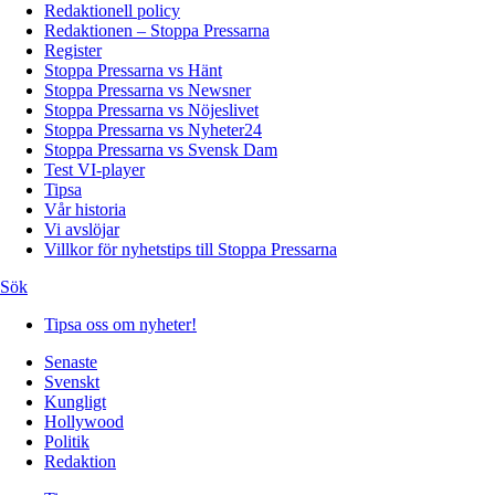
Redaktionell policy
Redaktionen – Stoppa Pressarna
Register
Stoppa Pressarna vs Hänt
Stoppa Pressarna vs Newsner
Stoppa Pressarna vs Nöjeslivet
Stoppa Pressarna vs Nyheter24
Stoppa Pressarna vs Svensk Dam
Test VI-player
Tipsa
Vår historia
Vi avslöjar
Villkor för nyhetstips till Stoppa Pressarna
Sök
Tipsa oss om nyheter!
Senaste
Svenskt
Kungligt
Hollywood
Politik
Redaktion