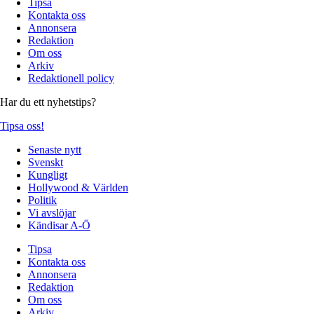
Tipsa
Kontakta oss
Annonsera
Redaktion
Om oss
Arkiv
Redaktionell policy
Har du ett nyhetstips?
Tipsa oss!
Senaste nytt
Svenskt
Kungligt
Hollywood & Världen
Politik
Vi avslöjar
Kändisar A-Ö
Tipsa
Kontakta oss
Annonsera
Redaktion
Om oss
Arkiv