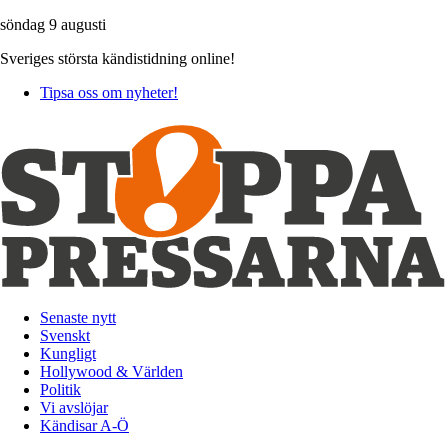
söndag 9 augusti
Sveriges största kändistidning online!
Tipsa oss om nyheter!
Senaste nytt
Svenskt
Kungligt
Hollywood & Världen
Politik
Vi avslöjar
Kändisar A-Ö