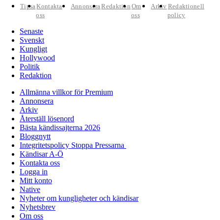
Tipsa
Kontakta
Annonsera
Redaktion
Om
Arkiv
Redaktionell
oss
oss
policy
Senaste
Svenskt
Kungligt
Hollywood
Politik
Redaktion
Allmänna villkor för Premium
Annonsera
Arkiv
Återställ lösenord
Bästa kändissajterna 2026
Bloggnytt
Integritetspolicy Stoppa Pressarna
Kändisar A-Ö
Kontakta oss
Logga in
Mitt konto
Native
Nyheter om kungligheter och kändisar
Nyhetsbrev
Om oss